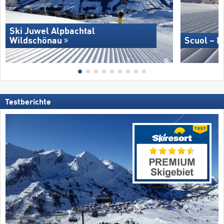
Ski Juwel Alpbachtal
Wildschönau
Scuol – M
Testberichte