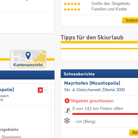
Größe des Skigebiets
Familien und Kinder
Testber
Tipps für den Skiurlaub
-
Kartenansicht
Schneeberichte
Mayrhofen (Mountopolis)
polis)
Ski- & Gletscherwelt Zillertal 3000
ppach
rg
Skigebiet geschlossen
0 von 142 km Pisten offen
- cm (Berg)
kigebiets
Ber
 Skigebiets