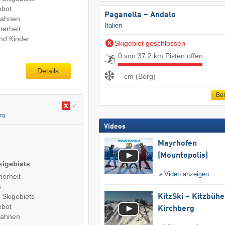
ebot
Paganella – Andalo
Bahnen
Italien
herheit
nd Kinder
Skigebiet geschlossen
0 von 37,2 km Pisten offen
Details
- cm (Berg)
Ber
rg
Videos
Mayrhofen
(Mountopolis)
kigebiets
Video anzeigen
herheit
s
 Skigebiets
KitzSki – Kitzbühel
ebot
Kirchberg
Bahnen