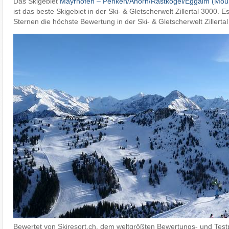
Das Skigebiet
Mayrhofen – Penken/​Ahorn/​Rastkogel/​Eggalm (Mou
ist das beste Skigebiet in der Ski- & Gletscherwelt Zillertal 3000. E
Sternen die höchste Bewertung in der Ski- & Gletscherwelt Zillerta
Bewertet von Skiresort.ch, dem weltgrößten Bewertungs- und Testp