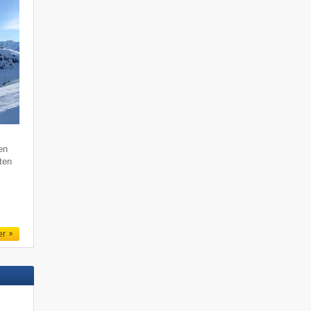
en
ten
er