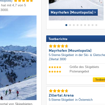
ntopolis)
s hat mit 4,7 von 5
l 3000.
Mayrhofen (Mountopolis)
Testberichte
Mayrhofen (Mountopolis)
5-Sterne-Skigebiet
in der Ski- & Gletsche
Zillertal 3000
Größe des Skigebiets
Pistenangebot
Testber
Zillertal Arena
5-Sterne-Skigebiet
in Österreich
ortal von Skigebieten.