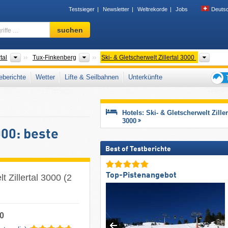
Testsieger
Newsletter
Weltrekorde
Jobs
Deuts
Skigebiet,
suchen
Region,
Begriffe
…
Tourismusregionen
Tourismusregionen
Sonst
rtal
Tux-Finkenberg
Ski- & Gletscherwelt Zillertal 3000
berichte
Wetter
Lifte & Seilbahnen
Unterkünfte
Tipps
für
den
Hotels: Ski- & Gletscherwelt Ziller
Skiur
3000
000: beste
Best of Testberichte
Top-Pistenangebot
t Zillertal 3000 (2
00