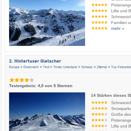
Pistenang
Lifte und 
Schneesic
Familien u
mehr »
2. Hintertuxer Gletscher
Europa
Österreich
Tirol
Tiroler Unterland
Schwaz
Zillertal
Tux-Finkenbe
Testergebnis: 4,0 von 5 Sternen
14 Stärken dieses S
Schneesic
Snowpark
Größe des
Pistenang
Lifte und 