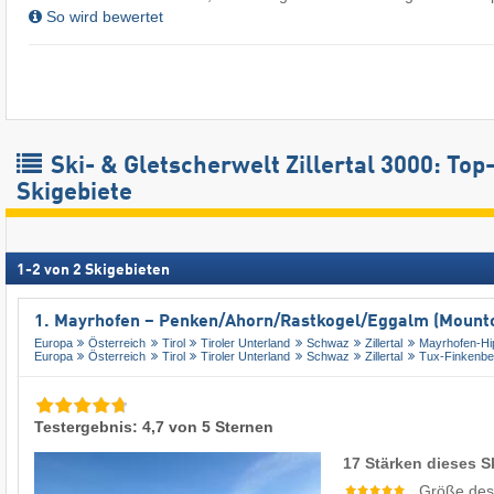
So wird bewertet
Ski- & Gletscherwelt Zillertal 3000: Top
Skigebiete
1
-
2
von
2
Skigebieten
1. Mayrhofen – Penken/​Ahorn/​Rastkogel/​Eggalm (Mounto
Europa
Österreich
Tirol
Tiroler Unterland
Schwaz
Zillertal
Mayrhofen-Hi
Europa
Österreich
Tirol
Tiroler Unterland
Schwaz
Zillertal
Tux-Finkenbe
Testergebnis: 4,7 von 5 Sternen
17 Stärken dieses S
Größe des