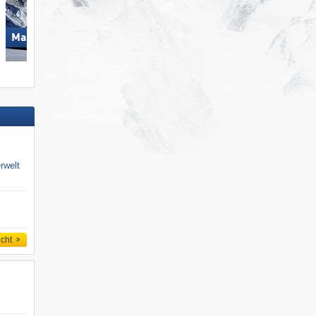
Mayrhofen (Mountopolis)
Ratschings-Jaufen
rwelt
icht