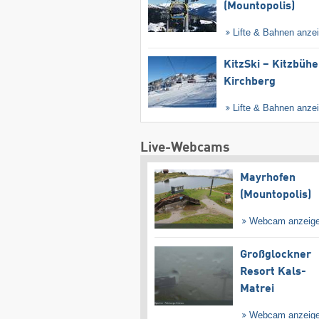
(Mountopolis)
Lifte & Bahnen anze
KitzSki – Kitzbühel
Kirchberg
Lifte & Bahnen anze
Live-Webcams
Mayrhofen
(Mountopolis)
Webcam anzeig
Großglockner
Resort Kals-
Matrei
Webcam anzeig