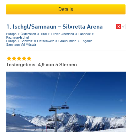
Details
1. Ischgl/​Samnaun – Silvretta Arena
Europa
Österreich
Tirol
Tiroler Oberland
Landeck
Paznaun-Ischgl
Europa
Schweiz
Ostschweiz
Graubünden
Engadin
Samnaun Val Müstair
Testergebnis: 4,9 von 5 Sternen