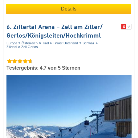
Details
6. Zillertal Arena – Zell am Ziller/​
Gerlos/​Königsleiten/​Hochkrimml
Europa
Österreich
Tirol
Tiroler Unterland
Schwaz
Zillertal
Zell-Gerlos
Testergebnis: 4,7 von 5 Sternen