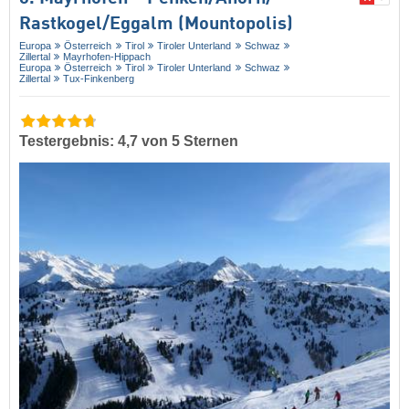
Rastkogel/​Eggalm (Mountopolis)
Europa
Österreich
Tirol
Tiroler Unterland
Schwaz
Zillertal
Mayrhofen-Hippach
Europa
Österreich
Tirol
Tiroler Unterland
Schwaz
Zillertal
Tux-Finkenberg
Testergebnis: 4,7 von 5 Sternen