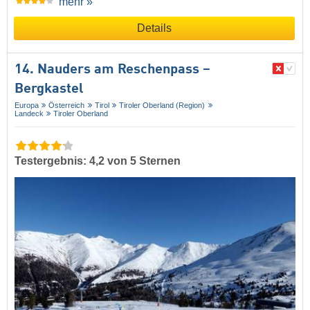
mehr »
Details
14. Nauders am Reschenpass –
Bergkastel
Europa
Österreich
Tirol
Tiroler Oberland (Region)
Landeck
Tiroler Oberland
Testergebnis: 4,2 von 5 Sternen