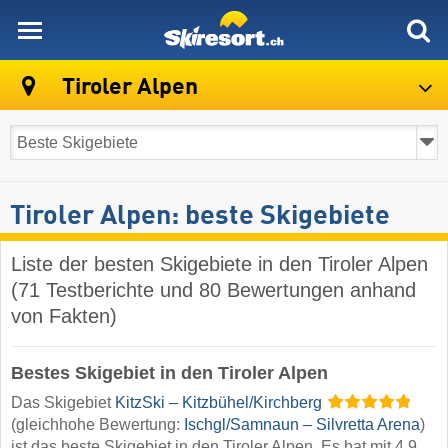
skiresort
Tiroler Alpen
Tiroler Alpen: beste Skigebiete
Liste der besten Skigebiete in den Tiroler Alpen
(71 Testberichte und 80 Bewertungen anhand
von Fakten)
Bestes Skigebiet in den Tiroler Alpen
Das Skigebiet
KitzSki – Kitzbühel/​Kirchberg
(gleichhohe Bewertung:
Ischgl/​Samnaun – Silvretta Arena
)
ist das beste Skigebiet in den Tiroler Alpen. Es hat mit 4,9