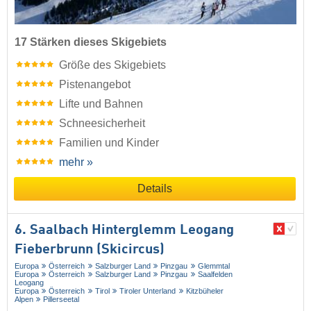
17 Stärken dieses Skigebiets
Größe des Skigebiets
Pistenangebot
Lifte und Bahnen
Schneesicherheit
Familien und Kinder
mehr »
Details
6. Saalbach Hinterglemm Leogang
Fieberbrunn (Skicircus)
Europa
Österreich
Salzburger Land
Pinzgau
Glemmtal
Europa
Österreich
Salzburger Land
Pinzgau
Saalfelden
Leogang
Europa
Österreich
Tirol
Tiroler Unterland
Kitzbüheler
Alpen
Pillerseetal