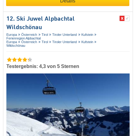
Details
12. Ski Juwel Alpbachtal
Wildschönau
Europa
Österreich
Tirol
Tiroler Unterland
Kufstein
Ferienregion Alpbachtal
Europa
Österreich
Tirol
Tiroler Unterland
Kufstein
Wildschönau
Testergebnis: 4,3 von 5 Sternen