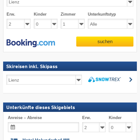
Erw.
Kinder
Zimmer
Unterkunftstyp
suchen
Skireisen inkl. Skipass
Skireisen
su
inkl.
suchen
Skipass
Unterkünfte dieses Skigebiets
Anreise – Abreise
Erw.
Kinder
Hotel Holunderhof ****