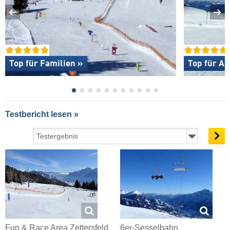
Top für Familien »
Top für An
Testbericht lesen »
Fun & Race Area Zettersfeld
6er-Sesselbahn