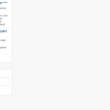
f ****
eizter
km zum
/​
/​
ukel)
XURY
 Lage ·
ebiet