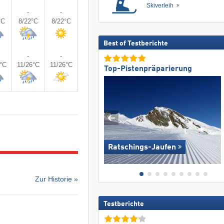
Skiverleih
-
-
°C
8/22°C
8/22°C
Best of Testberichte
-
-
4°C
11/26°C
11/26°C
Top-Pistenpräparierung
Ratschings-Jaufen
Zur Historie »
Testberichte