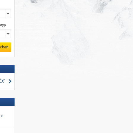
styp
chen
suchen
s