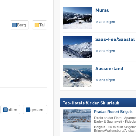
Murau
anzeigen
Berg
Tal
Saas-Fee/​Saastal
anzeigen
Ausseerland
anzeigen
Top-Hotels für den Skiurlaub
offen
gesamt
Pradas Resort Brigels
Direkt an der Piste · Apartm
Bade- & Saunawelt · Kidsclu
Brigels
·
50 m zum Skigebie
Brigels/​Waltensburg/​Andiast