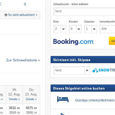
C
5
Urlaubsziel – bitte wählen
So wird aktualisiert
Erw.
Kinder
Zimmer
Unterkunft
su
Zur Schneehistorie »
Skireisen inkl. Skipass
Skireisen
inkl.
Skipass
suchen
Dieses Skigebiet online buchen
Mi
Do
ug.
12. Aug.
13. Aug.
s »
Details »
Details »
Günstige Unterkünfte/Hotel
 m
3816 m
4075 m
 m
3668 m
3886 m