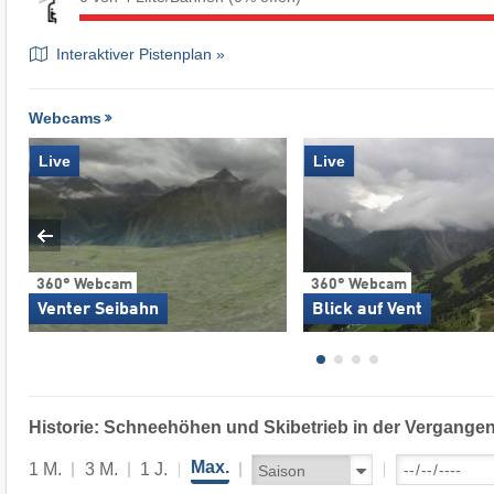
Interaktiver Pistenplan »
Webcams
Live
Live
360° Webcam
360° Webcam
Venter Seibahn
Blick auf Vent
Historie: Schneehöhen und Skibetrieb in der Vergangen
Max.
1 M.
3 M.
1 J.