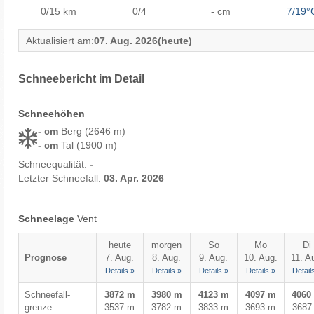
0/15
km
0/4
- cm
7/19°
Aktualisiert am:
07. Aug. 2026
(heute)
Schneebericht im Detail
Schneehöhen
- cm
Berg (2646 m)
- cm
Tal (1900 m)
Schneequalität:
-
Letzter Schneefall:
03. Apr. 2026
Schneelage
Vent
heute
morgen
So
Mo
Di
Prognose
7. Aug.
8. Aug.
9. Aug.
10. Aug.
11. A
Details »
Details »
Details »
Details »
Detail
Schneefall-
3872 m
3980 m
4123 m
4097 m
4060
grenze
3537 m
3782 m
3833 m
3693 m
3687