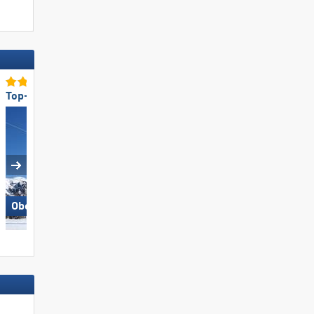
Top-Lifte/Bahnen
Top-Skigebietsgröße
Obereggen
Dolomites Val Gardena/​Gröden