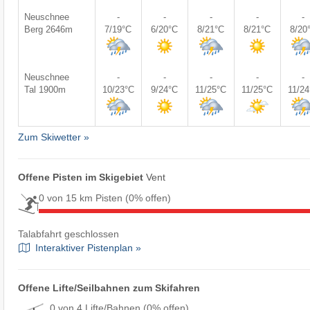
Neuschnee
-
-
-
-
-
Berg 2646m
7/19°C
6/20°C
8/21°C
8/21°C
8/20
Neuschnee
-
-
-
-
-
Tal 1900m
10/23°C
9/24°C
11/25°C
11/25°C
11/2
Zum Skiwetter »
Offene Pisten im Skigebiet
Vent
0 von 15 km Pisten
(0% offen)
Talabfahrt geschlossen
Interaktiver Pistenplan »
Offene Lifte/Seilbahnen zum Skifahren
0 von 4 Lifte/Bahnen
(0% offen)