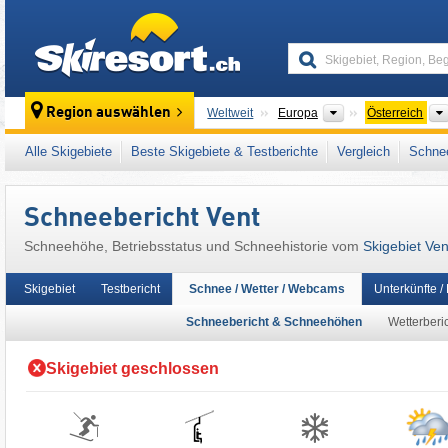
skiresort
Kontinente
Region auswählen
Weltweit
Europa
Österreich
Dieses Skigebiet liegt auch in:
Ötztaler Alpe
Alle Skigebiete
Beste Skigebiete & Testberichte
Vergleich
Schnee
Alpen
,
Westeuropa
,
Mitteleuropa
,
Europäis
Schneebericht Vent
Schneehöhe, Betriebsstatus und Schneehistorie vom
Skigebiet Ven
Skigebiet
Testbericht
Schnee / Wetter / Webcams
Unterkünfte /
Schneebericht & Schneehöhen
Wetterberi
Skigebiet geschlossen