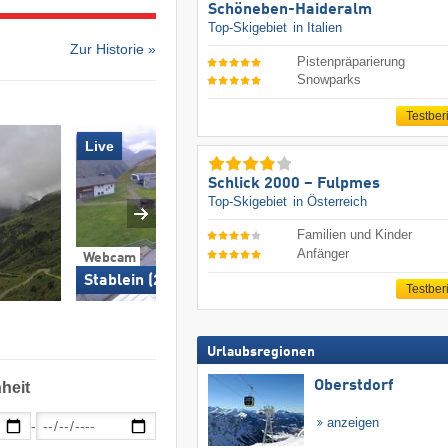
Schöneben-Haideralm
Top-Skigebiet
in Italien
Zur Historie »
Pistenpräparierung
Snowparks
Testber
Live
Schlick 2000 – Fulpmes
Top-Skigebiet
in Österreich
Familien und Kinder
Anfänger
Webcam
Webcam
Stablein (2.340 m)
Vent/Ort
Testber
Urlaubsregionen
Oberstdorf
heit
anzeigen
-