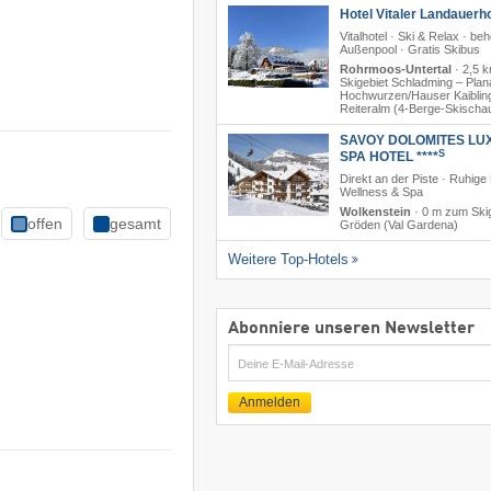
Hotel Vitaler Landauerho
Vitalhotel · Ski & Relax · beh
Außenpool · Gratis Skibus
Rohrmoos-Untertal
·
2,5 
Skigebiet Schladming – Planai
Hochwurzen/​Hauser Kaibling
Reiteralm (4-Berge-Skischa
SAVOY DOLOMITES LU
S
SPA HOTEL ****
Direkt an der Piste · Ruhige
Wellness & Spa
Wolkenstein
·
0 m zum Skig
offen
gesamt
Gröden (Val Gardena)
Weitere Top-Hotels
Abonniere unseren Newsletter
E-
Mail
Anmelden