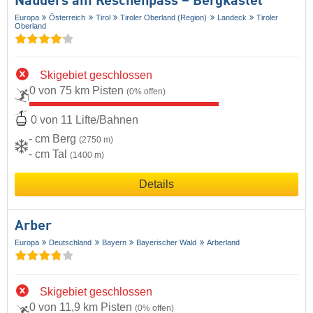
Nauders am Reschenpass – Bergkastel
Europa
Österreich
Tirol
Tiroler Oberland (Region)
Landeck
Tiroler
Oberland
Skigebiet geschlossen
0 von 75 km Pisten
(0% offen)
0 von 11 Lifte/Bahnen
- cm Berg
(2750 m)
- cm Tal
(1400 m)
Details
Arber
Europa
Deutschland
Bayern
Bayerischer Wald
Arberland
Skigebiet geschlossen
0 von 11,9 km Pisten
(0% offen)