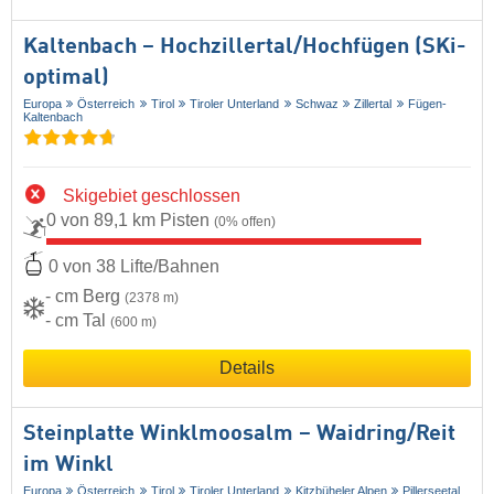
Kaltenbach – Hochzillertal/​Hochfügen (SKi-
optimal)
Europa
Österreich
Tirol
Tiroler Unterland
Schwaz
Zillertal
Fügen-
Kaltenbach
Skigebiet geschlossen
0 von 89,1 km Pisten
(0% offen)
0 von 38 Lifte/Bahnen
- cm Berg
(2378 m)
- cm Tal
(600 m)
Details
Steinplatte Winklmoosalm – Waidring/​Reit
im Winkl
Europa
Österreich
Tirol
Tiroler Unterland
Kitzbüheler Alpen
Pillerseetal