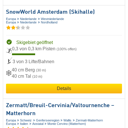
SnowWorld Amsterdam (Skihalle)
Europa
Niederlande
Westniederlande
Europa
Niederlande
Nordholland
Skigebiet geöffnet
0,3 von 0,3 km Pisten
(100% offen)
3 von 3 Lifte/Bahnen
40 cm Berg
(30 m)
40 cm Tal
(10 m)
Details
Zermatt/​Breuil-Cervinia/​Valtournenche –
Matterhorn
Europa
Schweiz
Genferseeregion
Wallis
Zermatt-Matterhorn
Europa
Italien
Aostatal
Monte Cervino (Matterhorn)