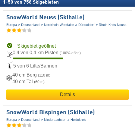
1
-
50
von
758
Skigebieten
SnowWorld Neuss (Skihalle)
Europa
Deutschland
Nordrhein-Westfalen
Düsseldorf
Rhein-Kreis Neuss
Skigebiet geöffnet
0,4 von 0,4 km Pisten
(100% offen)
5 von 6 Lifte/Bahnen
40 cm Berg
(110 m)
40 cm Tal
(60 m)
Details
SnowWorld Bispingen (Skihalle)
Europa
Deutschland
Niedersachsen
Heidekreis