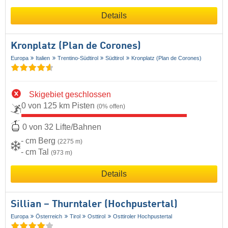
Details
Kronplatz (Plan de Corones)
Europa
Italien
Trentino-Südtirol
Südtirol
Kronplatz (Plan de Corones)
Skigebiet geschlossen
0 von 125 km Pisten
(0% offen)
0 von 32 Lifte/Bahnen
- cm Berg
(2275 m)
- cm Tal
(973 m)
Details
Sillian – Thurntaler (Hochpustertal)
Europa
Österreich
Tirol
Osttirol
Osttiroler Hochpustertal