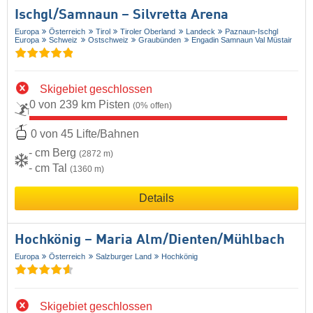
Ischgl/​Samnaun – Silvretta Arena
Europa
Österreich
Tirol
Tiroler Oberland
Landeck
Paznaun-Ischgl
Europa
Schweiz
Ostschweiz
Graubünden
Engadin Samnaun Val Müstair
Skigebiet geschlossen
0 von 239 km Pisten
(0% offen)
0 von 45 Lifte/Bahnen
- cm Berg
(2872 m)
- cm Tal
(1360 m)
Details
Hochkönig – Maria Alm/​Dienten/​Mühlbach
Europa
Österreich
Salzburger Land
Hochkönig
Skigebiet geschlossen