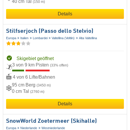
40 cm Tal
(150 m)
Details
Stilfserjoch (Passo dello Stelvio)
Europa
Italien
Lombardei
Valtellina (Veltlin)
Alta Valtellina
Skigebiet geöffnet
3 von 9 km Pisten
(33% offen)
4 von 6 Lifte/Bahnen
95 cm Berg
(3450 m)
0 cm Tal
(2760 m)
Details
SnowWorld Zoetermeer (Skihalle)
Europa
Niederlande
Westniederlande