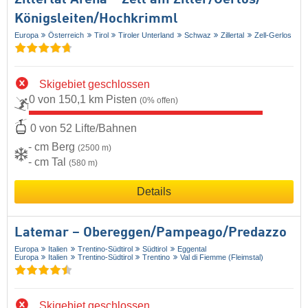
Zillertal Arena – Zell am Ziller/​Gerlos/​
Königsleiten/​Hochkrimml
Europa
Österreich
Tirol
Tiroler Unterland
Schwaz
Zillertal
Zell-Gerlos
Skigebiet geschlossen
0 von 150,1 km Pisten
(0% offen)
0 von 52 Lifte/Bahnen
- cm Berg
(2500 m)
- cm Tal
(580 m)
Details
Latemar – Obereggen/​Pampeago/​Predazzo
Europa
Italien
Trentino-Südtirol
Südtirol
Eggental
Europa
Italien
Trentino-Südtirol
Trentino
Val di Fiemme (Fleimstal)
Skigebiet geschlossen