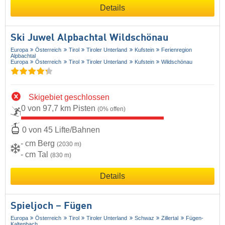
Details
Ski Juwel Alpbachtal Wildschönau
Europa
Österreich
Tirol
Tiroler Unterland
Kufstein
Ferienregion
Alpbachtal
Europa
Österreich
Tirol
Tiroler Unterland
Kufstein
Wildschönau
Skigebiet geschlossen
0 von 97,7 km Pisten
(0% offen)
0 von 45 Lifte/Bahnen
- cm Berg
(2030 m)
- cm Tal
(830 m)
Details
Spieljoch – Fügen
Europa
Österreich
Tirol
Tiroler Unterland
Schwaz
Zillertal
Fügen-
Kaltenbach