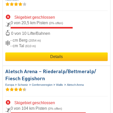
Skigebiet geschlossen
0 von 20,5 km Pisten
(0% offen)
0 von 10 Lifte/Bahnen
- cm Berg
(2054 m)
- cm Tal
(610 m)
Details
Aletsch Arena – Riederalp/​Bettmeralp/​
Fiesch Eggishorn
Europa
Schweiz
Genferseeregion
Wallis
Aletsch Arena
Skigebiet geschlossen
0 von 104 km Pisten
(0% offen)