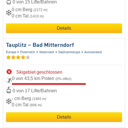
0 von 15 Lifte/Bahnen
0 cm Berg
(2272 m)
0 cm Tal
(1410 m)
Details
Tauplitz – Bad Mitterndorf
Europa
Österreich
Steiermark
Salzkammergut
Ausseerland
Skigebiet geschlossen
0 von 43,5 km Pisten
(0% offen)
0 von 17 Lifte/Bahnen
- cm Berg
(1965 m)
0 cm Tal
(896 m)
Details