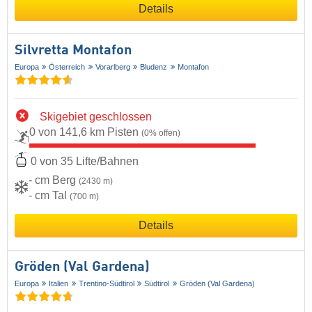
Details
Silvretta Montafon
Europa
Österreich
Vorarlberg
Bludenz
Montafon
Skigebiet geschlossen
0 von 141,6 km Pisten
(0% offen)
0 von 35 Lifte/Bahnen
- cm Berg
(2430 m)
- cm Tal
(700 m)
Details
Gröden (Val Gardena)
Europa
Italien
Trentino-Südtirol
Südtirol
Gröden (Val Gardena)