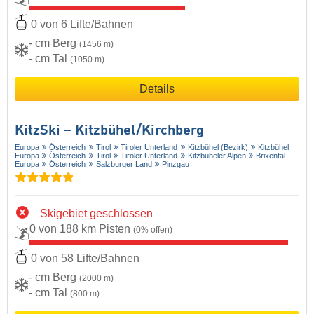
0 von 6 Lifte/Bahnen
- cm Berg
(1456 m)
- cm Tal
(1050 m)
Details
KitzSki – Kitzbühel/​Kirchberg
Europa
Österreich
Tirol
Tiroler Unterland
Kitzbühel (Bezirk)
Kitzbühel
Europa
Österreich
Tirol
Tiroler Unterland
Kitzbüheler Alpen
Brixental
Europa
Österreich
Salzburger Land
Pinzgau
Skigebiet geschlossen
0 von 188 km Pisten
(0% offen)
0 von 58 Lifte/Bahnen
- cm Berg
(2000 m)
- cm Tal
(800 m)