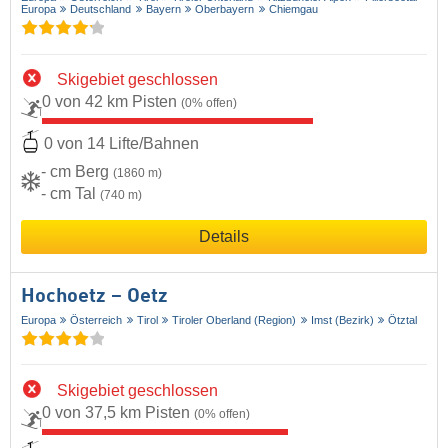
Europa
Deutschland
Bayern
Oberbayern
Chiemgau
Skigebiet geschlossen
0 von 42 km Pisten
(0% offen)
0 von 14 Lifte/Bahnen
- cm Berg
(1860 m)
- cm Tal
(740 m)
Details
Hochoetz – Oetz
Europa
Österreich
Tirol
Tiroler Oberland (Region)
Imst (Bezirk)
Ötztal
Skigebiet geschlossen
0 von 37,5 km Pisten
(0% offen)