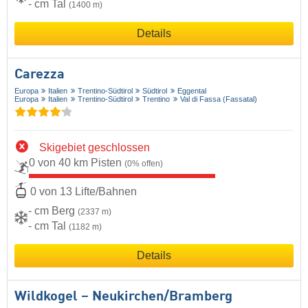
- cm Tal
(1400 m)
Details
Carezza
Europa
Italien
Trentino-Südtirol
Südtirol
Eggental
Europa
Italien
Trentino-Südtirol
Trentino
Val di Fassa (Fassatal)
Skigebiet geschlossen
0 von 40 km Pisten
(0% offen)
0 von 13 Lifte/Bahnen
- cm Berg
(2337 m)
- cm Tal
(1182 m)
Details
Wildkogel – Neukirchen/​Bramberg