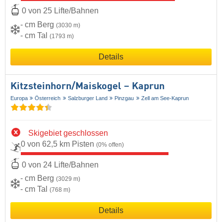
0 von 25 Lifte/Bahnen
- cm Berg
(3030 m)
- cm Tal
(1793 m)
Details
Kitzsteinhorn/​Maiskogel – Kaprun
Europa
Österreich
Salzburger Land
Pinzgau
Zell am See-Kaprun
Skigebiet geschlossen
0 von 62,5 km Pisten
(0% offen)
0 von 24 Lifte/Bahnen
- cm Berg
(3029 m)
- cm Tal
(768 m)
Details