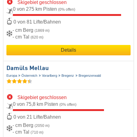
Skigebiet geschlossen
0 von 275 km Pisten
(0% offen)
0 von 81 Lifte/Bahnen
- cm Berg
(1869 m)
- cm Tal
(620 m)
Details
Damüls Mellau
Europa
Österreich
Vorarlberg
Bregenz
Bregenzerwald
Skigebiet geschlossen
0 von 75,8 km Pisten
(0% offen)
0 von 21 Lifte/Bahnen
- cm Berg
(2050 m)
- cm Tal
(710 m)