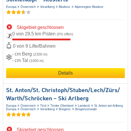
Europa
Österreich
Vorarlberg
Bludenz
Alpenregion Bludenz
Skigebiet geschlossen
0 von 29,5 km Pisten
(0% offen)
0 von 9 Lifte/Bahnen
- cm Berg
(2300 m)
- cm Tal
(1000 m)
Details
St. Anton/​St. Christoph/​Stuben/​Lech/​Zürs/​
Warth/​Schröcken – Ski Arlberg
Europa
Österreich
Tirol
Tiroler Oberland
Landeck
St. Anton am Arlberg
Europa
Österreich
Vorarlberg
Bregenz
Bregenzerwald
Skigebiet geschlossen