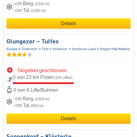
- cm Berg
(2340 m)
- cm Tal
(1560 m)
Details
Glungezer – Tulfes
Europa
Österreich
Tirol
Innsbruck
Innsbruck-Land
Region Hall-Wattens
Skigebiet geschlossen
0 von 23 km Pisten
(0% offen)
0 von 6 Lifte/Bahnen
- cm Berg
(2304 m)
- cm Tal
(950 m)
Details
Sonnenkopf – Klösterle