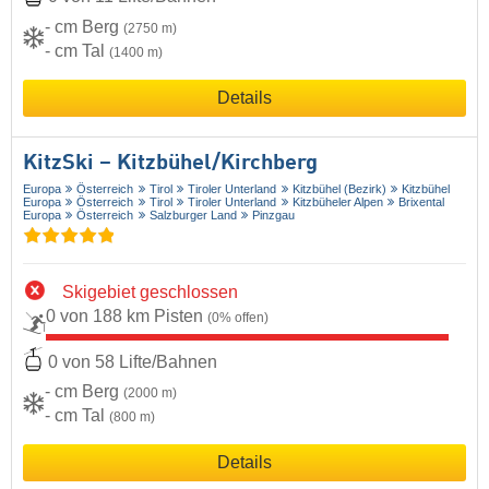
- cm Berg
(2750 m)
- cm Tal
(1400 m)
Details
KitzSki – Kitzbühel/​Kirchberg
Europa
Österreich
Tirol
Tiroler Unterland
Kitzbühel (Bezirk)
Kitzbühel
Europa
Österreich
Tirol
Tiroler Unterland
Kitzbüheler Alpen
Brixental
Europa
Österreich
Salzburger Land
Pinzgau
Skigebiet geschlossen
0 von 188 km Pisten
(0% offen)
0 von 58 Lifte/Bahnen
- cm Berg
(2000 m)
- cm Tal
(800 m)
Details