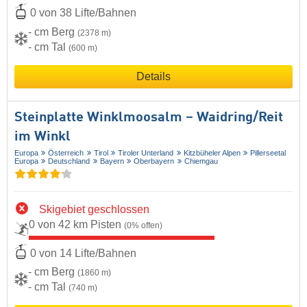
0 von 38 Lifte/Bahnen
- cm Berg
(2378 m)
- cm Tal
(600 m)
Details
Steinplatte Winklmoosalm – Waidring/​Reit
im Winkl
Europa
Österreich
Tirol
Tiroler Unterland
Kitzbüheler Alpen
Pillerseetal
Europa
Deutschland
Bayern
Oberbayern
Chiemgau
Skigebiet geschlossen
0 von 42 km Pisten
(0% offen)
0 von 14 Lifte/Bahnen
- cm Berg
(1860 m)
- cm Tal
(740 m)