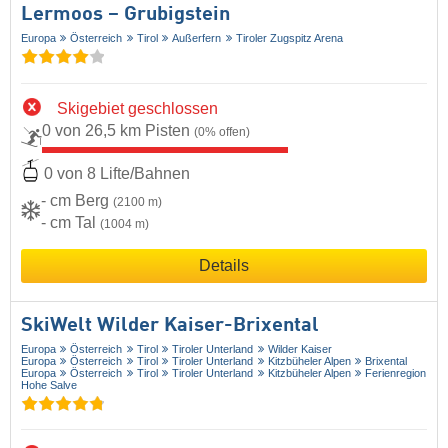
Lermoos – Grubigstein
Europa
Österreich
Tirol
Außerfern
Tiroler Zugspitz Arena
Skigebiet geschlossen
0 von 26,5 km Pisten
(0% offen)
0 von 8 Lifte/Bahnen
- cm Berg
(2100 m)
- cm Tal
(1004 m)
Details
SkiWelt Wilder Kaiser-Brixental
Europa
Österreich
Tirol
Tiroler Unterland
Wilder Kaiser
Europa
Österreich
Tirol
Tiroler Unterland
Kitzbüheler Alpen
Brixental
Europa
Österreich
Tirol
Tiroler Unterland
Kitzbüheler Alpen
Ferienregion
Hohe Salve