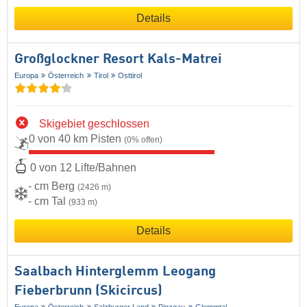
Details
Großglockner Resort Kals-Matrei
Europa
Österreich
Tirol
Osttirol
Skigebiet geschlossen
0 von 40 km Pisten
(0% offen)
0 von 12 Lifte/Bahnen
- cm Berg
(2426 m)
- cm Tal
(933 m)
Details
Saalbach Hinterglemm Leogang
Fieberbrunn (Skicircus)