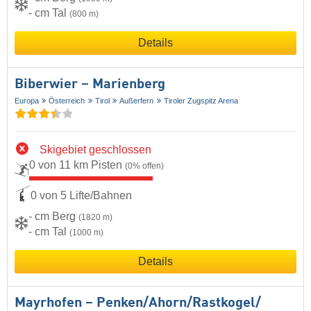
- cm Tal
(800 m)
Details
Biberwier – Marienberg
Europa
Österreich
Tirol
Außerfern
Tiroler Zugspitz Arena
Skigebiet geschlossen
0 von 11 km Pisten
(0% offen)
0 von 5 Lifte/Bahnen
- cm Berg
(1820 m)
- cm Tal
(1000 m)
Details
Mayrhofen – Penken/​Ahorn/​Rastkogel/​