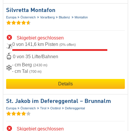
Silvretta Montafon
Europa
Österreich
Vorarlberg
Bludenz
Montafon
Skigebiet geschlossen
0 von 141,6 km Pisten
(0% offen)
0 von 35 Lifte/Bahnen
- cm Berg
(2430 m)
- cm Tal
(700 m)
Details
St. Jakob im Defereggental – Brunnalm
Europa
Österreich
Tirol
Osttirol
Defereggental
Skigebiet geschlossen