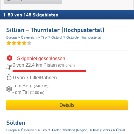
1
-
50
von
145
Skigebieten
Sillian – Thurntaler (Hochpustertal)
Europa
Österreich
Tirol
Osttirol
Osttiroler Hochpustertal
Skigebiet geschlossen
0 von 22,4 km Pisten
(0% offen)
0 von 7 Lifte/Bahnen
- cm Berg
(2407 m)
- cm Tal
(1100 m)
Details
Sölden
Europa
Österreich
Tirol
Tiroler Oberland (Region)
Imst (Bezirk)
Ötztal