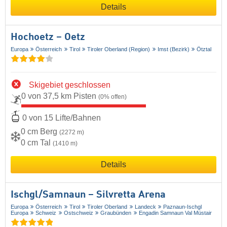
Details
Hochoetz – Oetz
Europa
Österreich
Tirol
Tiroler Oberland (Region)
Imst (Bezirk)
Ötztal
Skigebiet geschlossen
0 von 37,5 km Pisten
(0% offen)
0 von 15 Lifte/Bahnen
0 cm Berg
(2272 m)
0 cm Tal
(1410 m)
Details
Ischgl/​Samnaun – Silvretta Arena
Europa
Österreich
Tirol
Tiroler Oberland
Landeck
Paznaun-Ischgl
Europa
Schweiz
Ostschweiz
Graubünden
Engadin Samnaun Val Müstair