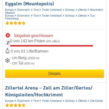
Eggalm (Mountopolis)
Europa
Österreich
Tirol
Tiroler Unterland
Schwaz
Zillertal
Mayrhofen-
Hippach
Europa
Österreich
Tirol
Tiroler Unterland
Schwaz
Zillertal
Tux-
Finkenberg
Skigebiet geschlossen
0 von 142 km Pisten
(0% offen)
0 von 61 Lifte/Bahnen
- cm Berg
(2500 m)
- cm Tal
(630 m)
Details
Zillertal Arena – Zell am Ziller/​Gerlos/​
Königsleiten/​Hochkrimml
Europa
Österreich
Tirol
Tiroler Unterland
Schwaz
Zillertal
Zell-Gerlos