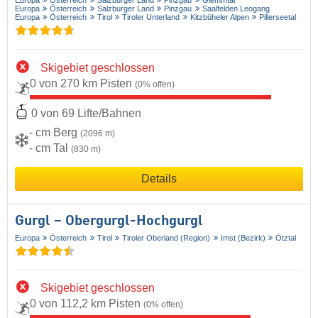
Europa
Österreich
Salzburger Land
Pinzgau
Glemmtal
Europa
Österreich
Salzburger Land
Pinzgau
Saalfelden Leogang
Europa
Österreich
Tirol
Tiroler Unterland
Kitzbüheler Alpen
Pillerseetal
Skigebiet geschlossen
0 von 270 km Pisten
(0% offen)
0 von 69 Lifte/Bahnen
- cm Berg
(2096 m)
- cm Tal
(830 m)
Details
Gurgl – Obergurgl-Hochgurgl
Europa
Österreich
Tirol
Tiroler Oberland (Region)
Imst (Bezirk)
Ötztal
Skigebiet geschlossen
0 von 112,2 km Pisten
(0% offen)