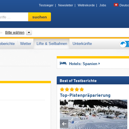
Testsieger
Newsletter
Weltrekorde
Jobs
Deuts
Skigebiet,
suchen
Region,
Begriffe
…
Länder
Gebirgszüge, Autonome Gemeinschaften, Provinzen, Lande
Bitte wählen
berichte
Wetter
Lifte & Seilbahnen
Unterkünfte
Tipps
für
den
Hotels: Spanien
Skiur
Best of Testberichte
Top-Pistenpräparierung