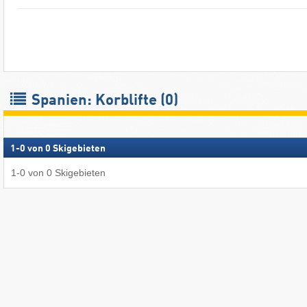
Spanien: Korblifte (0)
1
-
0
von
0
Skigebieten
1
-
0
von
0
Skigebieten