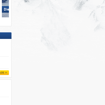
Die Tauplitz
Monte Bondone
icht