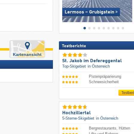
Lermoos – Grubigstein
Testberichte
Kartenansicht
St. Jakob im Defereggental
Top-Skigebiet
in Österreich
Pistenpräparierung
Schneesicherheit
Testber
Hochzillertal
5-Sterne-Skigebiet
in Österreich
Bergrestaurants, Hütten
Lifte und Bahnen