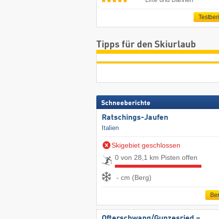
Testber
Tipps für den Skiurlaub
Schneeberichte
Ratschings-Jaufen
Italien
Skigebiet geschlossen
0 von 28,1 km Pisten offen
- cm (Berg)
Ber
Ofterschwang/​Gunzesried –