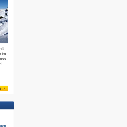
nft
n im
dass
el
et
igen