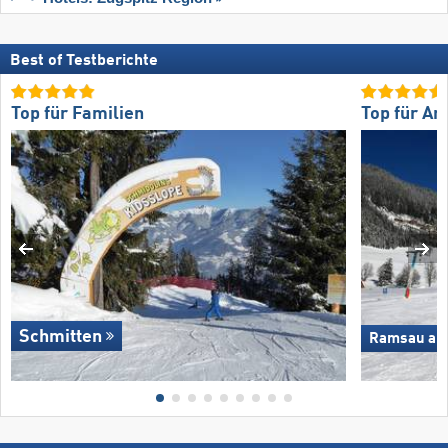
Best of Testberichte
Top für Familien
Top für An
Schmitten
Ramsau am 