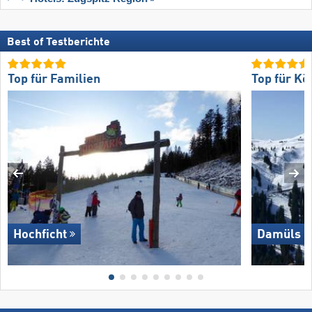
Best of Testberichte
Top für Familien
Top für Kö
Hochficht
Damüls M