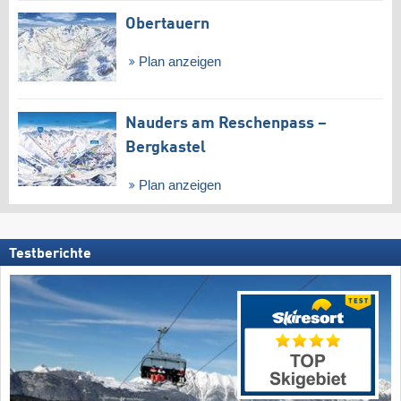
Obertauern
Plan anzeigen
Nauders am Reschenpass –
Bergkastel
Plan anzeigen
Testberichte