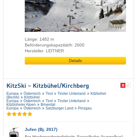
Länge: 1482 m
Beförderungskapazität/h: 2600
Hersteller: LEITNER
Details
KitzSki – Kitzbühel/​Kirchberg
Europa
Österreich
Tirol
Tiroler Unterland
Kitzbühel
(Bezirk)
Kitzbühel
Europa
Österreich
Tirol
Tiroler Unterland
Kitzbüheler Alpen
Brixental
Europa
Österreich
Salzburger Land
Pinzgau
Jufen (Bj. 2017)
8er Hochgeschwindigkeits-Sesselbahn (kuppelbar)