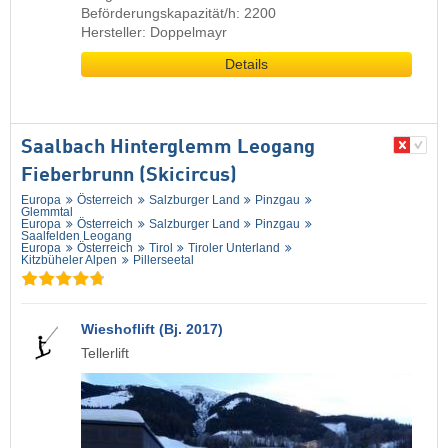
Beförderungskapazität/h: 2200
Hersteller: Doppelmayr
Details
Saalbach Hinterglemm Leogang
Fieberbrunn (Skicircus)
Europa
Österreich
Salzburger Land
Pinzgau
Glemmtal
Europa
Österreich
Salzburger Land
Pinzgau
Saalfelden Leogang
Europa
Österreich
Tirol
Tiroler Unterland
Kitzbüheler Alpen
Pillerseetal
Wieshoflift (Bj. 2017)
Tellerlift