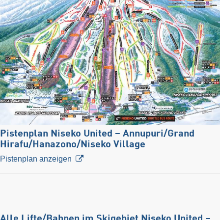
Pistenplan Niseko United – Annupuri/​Grand
Hirafu/​Hanazono/​Niseko Village
Pistenplan anzeigen
Alle Lifte/Bahnen im Skigebiet Niseko United –