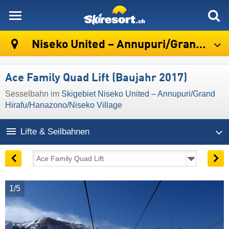
skiresort
Niseko United – Annupuri/​Grand Hirafu/​Hanazono/​Niseko Village
Ace Family Quad Lift (Baujahr 2017)
Sesselbahn im
Skigebiet Niseko United – Annupuri/​Grand
Hirafu/​Hanazono/​Niseko Village
Lifte & Seilbahnen
1/5