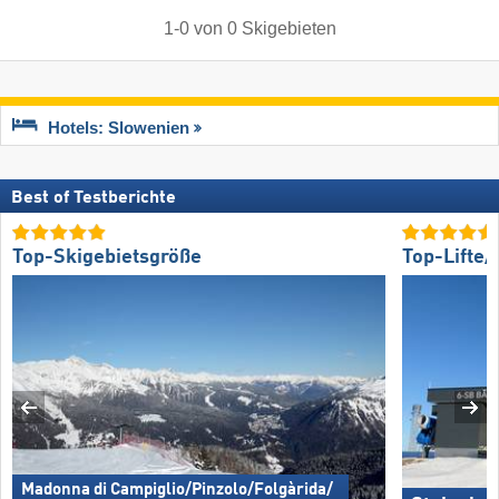
1
-
0
von
0
Skigebieten
Hotels: Slowenien
Best of Testberichte
Top-Skigebietsgröße
Top-Lifte
Madonna di Campiglio/​Pinzolo/​Folgàrida/​