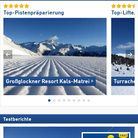
Top-Pistenpräparierung
Top-Lifte
Großglockner Resort Kals-Matrei
Turrache
Testberichte