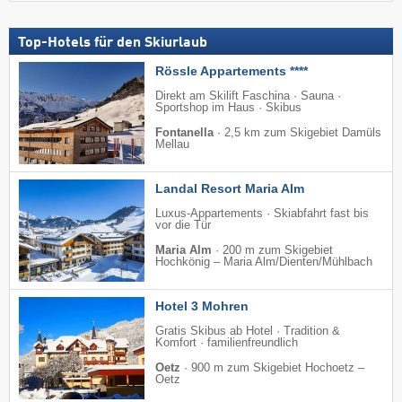
Top-Hotels für den Skiurlaub
Rössle Appartements ****
Direkt am Skilift Faschina · Sauna ·
Sportshop im Haus · Skibus
Fontanella
·
2,5 km zum Skigebiet Damüls
Mellau
Landal Resort Maria Alm
Luxus-Appartements · Skiabfahrt fast bis
vor die Tür
Maria Alm
·
200 m zum Skigebiet
Hochkönig – Maria Alm/​Dienten/​Mühlbach
Hotel 3 Mohren
Gratis Skibus ab Hotel · Tradition &
Komfort · familienfreundlich
Oetz
·
900 m zum Skigebiet Hochoetz –
Oetz