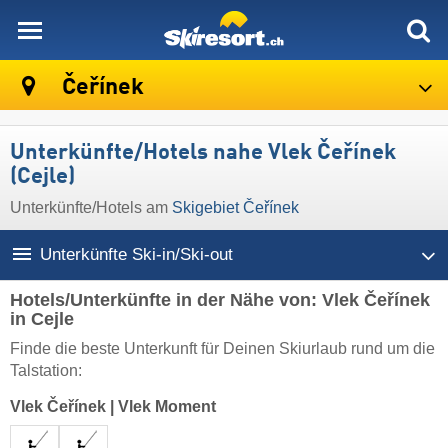
skiresort
Čeřínek
Unterkünfte/Hotels nahe Vlek Čeřínek
(Cejle)
Unterkünfte/Hotels am
Skigebiet Čeřínek
Unterkünfte Ski-in/Ski-out
Hotels/Unterkünfte in der Nähe von: Vlek Čeřínek
in Cejle
Finde die beste Unterkunft für Deinen Skiurlaub rund um die
Talstation:
Vlek Čeřínek
|
Vlek Moment