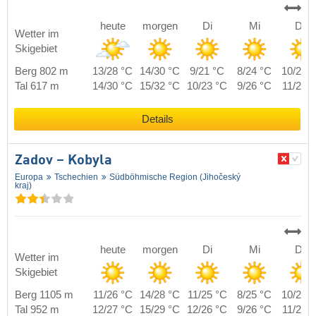
heute
morgen
Di
Mi
Do
Wetter im
Skigebiet
Berg 802 m
13/28 °C
14/30 °C
9/21 °C
8/24 °C
10/27 
Tal 617 m
14/30 °C
15/32 °C
10/23 °C
9/26 °C
11/29 
Details
Zadov – Kobyla
Europa
Tschechien
Südböhmische Region (Jihočeský
kraj)
heute
morgen
Di
Mi
Do
Wetter im
Skigebiet
Berg 1105 m
11/26 °C
14/28 °C
11/25 °C
8/25 °C
10/24 
Tal 952 m
12/27 °C
15/29 °C
12/26 °C
9/26 °C
11/25 