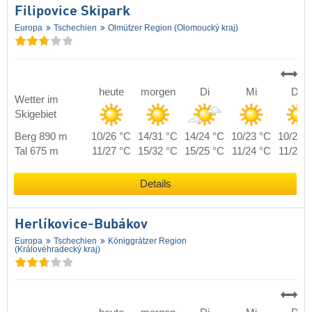
Filipovice Skipark
Europa
Tschechien
Olmützer Region (Olomoucký kraj)
heute
morgen
Di
Mi
Do
Wetter im
Skigebiet
Berg 890 m
10/26 °C
14/31 °C
14/24 °C
10/23 °C
10/24 
Tal 675 m
11/27 °C
15/32 °C
15/25 °C
11/24 °C
11/25 
Details
Herlíkovice-Bubákov
Europa
Tschechien
Königgrätzer Region
(Královéhradecký kraj)