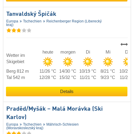
Tanvaldský Špičák
Europa
Tschechien
Reichenberger Region (Liberecký
kraj)
heute
morgen
Di
Mi
Do
Wetter im
Skigebiet
Berg 812 m
11/26 °C
14/30 °C
10/19 °C
8/21 °C
10/23 
Tal 542 m
12/28 °C
15/32 °C
11/21 °C
9/23 °C
11/25 
Details
Praděd/​Myšák – Malá Morávka (Ski
Karlov)
Europa
Tschechien
Mährisch-Schlesien
(Moravskoslezský kraj)