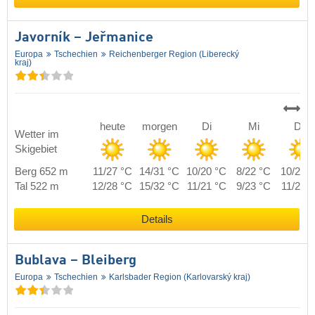
Javorník – Jeřmanice
Europa
Tschechien
Reichenberger Region (Liberecký
kraj)
heute
morgen
Di
Mi
Do
Wetter im
Skigebiet
Berg 652 m
11/27 °C
14/31 °C
10/20 °C
8/22 °C
10/24 
Tal 522 m
12/28 °C
15/32 °C
11/21 °C
9/23 °C
11/25 
Details
Bublava – Bleiberg
Europa
Tschechien
Karlsbader Region (Karlovarský kraj)