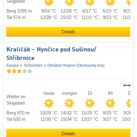
Skigebiet
Berg 1095 m
9/24 °C
12/28 °C
8/17 °C
6/19 °C
8/21 °
Tal 574 m
12/28 °C
15/32 °C
11/21 °C
9/23 °C
11/25 
Details
Kraličák – Hynčice pod Sušinou/​
Stříbrnice
Europa
Tschechien
Olmützer Region (Olomoucký kraj)
heute
morgen
Di
Mi
Do
Wetter im
Skigebiet
Berg 870 m
10/28 °C
14/32 °C
11/25 °C
8/25 °C
9/26 °
Tal 630 m
11/30 °C
15/34 °C
12/27 °C
9/27 °C
10/28 
Details