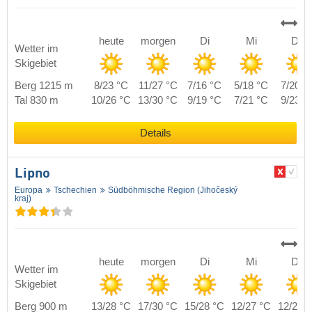
heute
morgen
Di
Mi
Do
Wetter im
Skigebiet
Berg 1215 m
8/23 °C
11/27 °C
7/16 °C
5/18 °C
7/20 °
Tal 830 m
10/26 °C
13/30 °C
9/19 °C
7/21 °C
9/23 °
Details
Lipno
Europa
Tschechien
Südböhmische Region (Jihočeský
kraj)
heute
morgen
Di
Mi
Do
Wetter im
Skigebiet
Berg 900 m
13/28 °C
17/30 °C
15/28 °C
12/27 °C
12/27 