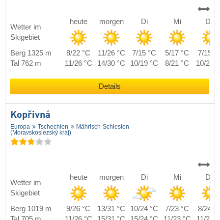
heute
morgen
Di
Mi
Do
Wetter im
Skigebiet
Berg 1325 m
8/22 °C
11/26 °C
7/15 °C
5/17 °C
7/19 °
Tal 762 m
11/26 °C
14/30 °C
10/19 °C
8/21 °C
10/23 
Details
Kopřivná
Europa
Tschechien
Mährisch-Schlesien
(Moravskoslezský kraj)
heute
morgen
Di
Mi
Do
Wetter im
Skigebiet
Berg 1019 m
9/26 °C
13/31 °C
10/24 °C
7/23 °C
8/24 °
Tal 705 m
11/26 °C
15/31 °C
15/24 °C
11/23 °C
11/24 