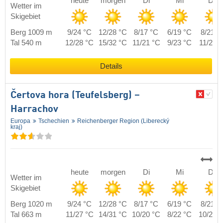
heute
morgen
Di
Mi
Do
Wetter im
Skigebiet
Berg 1009 m
9/24 °C
12/28 °C
8/17 °C
6/19 °C
8/21 °
Tal 540 m
12/28 °C
15/32 °C
11/21 °C
9/23 °C
11/25 
Details
Čertova hora (Teufelsberg) –
Harrachov
Europa
Tschechien
Reichenberger Region (Liberecký
kraj)
heute
morgen
Di
Mi
Do
Wetter im
Skigebiet
Berg 1020 m
9/24 °C
12/28 °C
8/17 °C
6/19 °C
8/21 °
Tal 663 m
11/27 °C
14/31 °C
10/20 °C
8/22 °C
10/24 