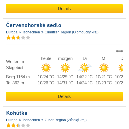
Details
Červenohorské sedlo
Europa
Tschechien
Olmützer Region (Olomoucký kraj)
heute
morgen
Di
Mi
Do
Wetter im
Skigebiet
Berg 1164 m
10/24 °C
14/29 °C
14/22 °C
10/21 °C
10/22 
Tal 862 m
10/26 °C
14/31 °C
14/24 °C
10/23 °C
10/24 
Details
Kohútka
Europa
Tschechien
Zliner Region (Zlínský kraj)