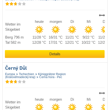
heute
morgen
Di
Mi
Do
Wetter im
Skigebiet
Berg 796 m
11/28 °C
16/31 °C
11/21 °C
9/22 °C
11/25 
Tal 582 m
12/28 °C
17/31 °C
12/21 °C
10/22 °C
12/25 
Details
Černý Důl
Europa
Tschechien
Königgrätzer Region
(Královéhradecký kraj)
Černá hora - Pec
heute
morgen
Di
Mi
Do
Wetter im
Skigebiet