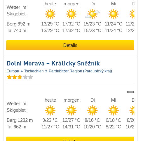
heute
morgen
Di
Mi
Do
Wetter im
Skigebiet
Berg 992 m
13/29 °C
17/32 °C
15/23 °C
11/24 °C
12/26 
Tal 740 m
13/29 °C
17/32 °C
15/23 °C
11/24 °C
12/26 
Details
Dolní Morava – Králický Sněžník
Europa
Tschechien
Pardubitzer Region (Pardubický kraj)
heute
morgen
Di
Mi
Do
Wetter im
Skigebiet
Berg 1232 m
9/23 °C
12/27 °C
8/16 °C
6/18 °C
8/20 °
Tal 662 m
11/27 °C
14/31 °C
10/20 °C
8/22 °C
10/24 