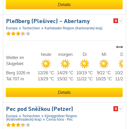
Details
Pleßberg (Plešivec) – Abertamy
Europa
Tschechien
Karlsbader Region (Karlovarský kraj)
heute
morgen
Di
Mi
Do
Wetter im
Skigebiet
Berg 1026 m
12/26 °C
14/29 °C
10/19 °C
9/22 °C
10/24 
Tal 707 m
13/29 °C
15/32 °C
11/22 °C
10/25 °C
11/27 
Details
Pec pod Sněžkou (Petzer)
Europa
Tschechien
Königgrätzer Region
(Královéhradecký kraj)
Černá hora - Pec