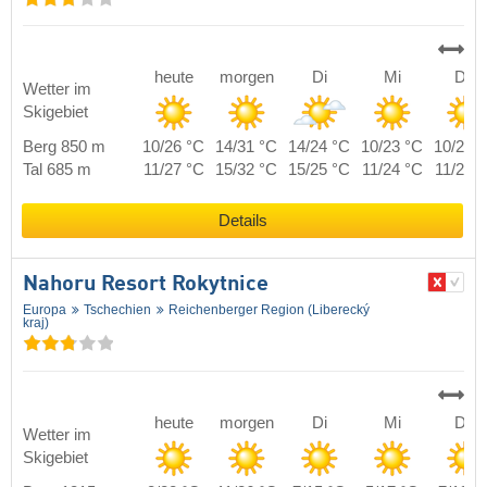
heute
morgen
Di
Mi
Do
Wetter im
Skigebiet
Berg 850 m
10/26 °C
14/31 °C
14/24 °C
10/23 °C
10/24 
Tal 685 m
11/27 °C
15/32 °C
15/25 °C
11/24 °C
11/25 
Details
Nahoru Resort Rokytnice
Europa
Tschechien
Reichenberger Region (Liberecký
kraj)
heute
morgen
Di
Mi
Do
Wetter im
Skigebiet