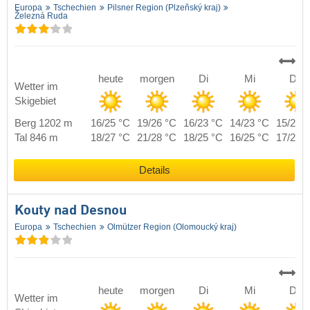
Europa
Tschechien
Pilsner Region (Plzeňský kraj)
Železná Ruda
heute
morgen
Di
Mi
Do
Wetter im
Skigebiet
Berg 1202 m
16/25 °C
19/26 °C
16/23 °C
14/23 °C
15/23 
Tal 846 m
18/27 °C
21/28 °C
18/25 °C
16/25 °C
17/25 
Details
Kouty nad Desnou
Europa
Tschechien
Olmützer Region (Olomoucký kraj)
heute
morgen
Di
Mi
Do
Wetter im