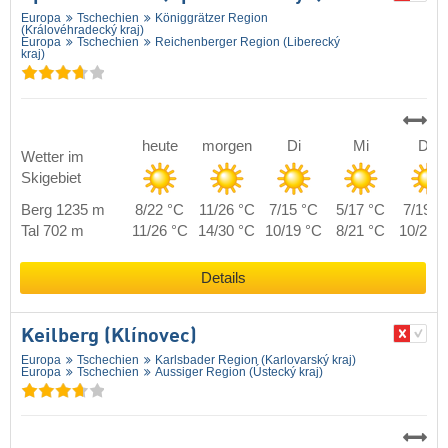
Europa
Tschechien
Königgrätzer Region
(Královéhradecký kraj)
Europa
Tschechien
Reichenberger Region (Liberecký
kraj)
heute
morgen
Di
Mi
Do
Wetter im
Skigebiet
Berg 1235 m
8/22 °C
11/26 °C
7/15 °C
5/17 °C
7/19 °
Tal 702 m
11/26 °C
14/30 °C
10/19 °C
8/21 °C
10/23 
Details
Keilberg (Klínovec)
Europa
Tschechien
Karlsbader Region (Karlovarský kraj)
Europa
Tschechien
Aussiger Region (Ústecký kraj)