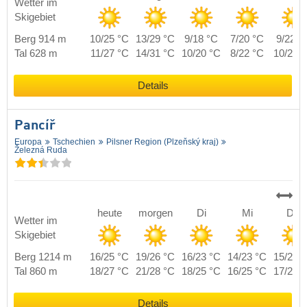
Wetter im
Skigebiet
Berg 914 m
10/25 °C
13/29 °C
9/18 °C
7/20 °C
9/22 °
Tal 628 m
11/27 °C
14/31 °C
10/20 °C
8/22 °C
10/24 
Details
Pancíř
Europa
Tschechien
Pilsner Region (Plzeňský kraj)
Železná Ruda
heute
morgen
Di
Mi
Do
Wetter im
Skigebiet
Berg 1214 m
16/25 °C
19/26 °C
16/23 °C
14/23 °C
15/23 
Tal 860 m
18/27 °C
21/28 °C
18/25 °C
16/25 °C
17/25 
Details