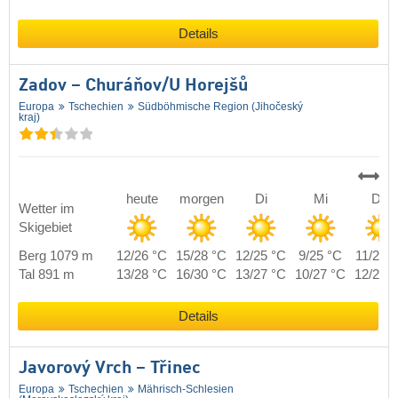
Details
Zadov – Churáňov/​U Horejšů
Europa
Tschechien
Südböhmische Region (Jihočeský
kraj)
heute
morgen
Di
Mi
Do
Wetter im
Skigebiet
Berg 1079 m
12/26 °C
15/28 °C
12/25 °C
9/25 °C
11/24 
Tal 891 m
13/28 °C
16/30 °C
13/27 °C
10/27 °C
12/26 
Details
Javorový Vrch – Třinec
Europa
Tschechien
Mährisch-Schlesien