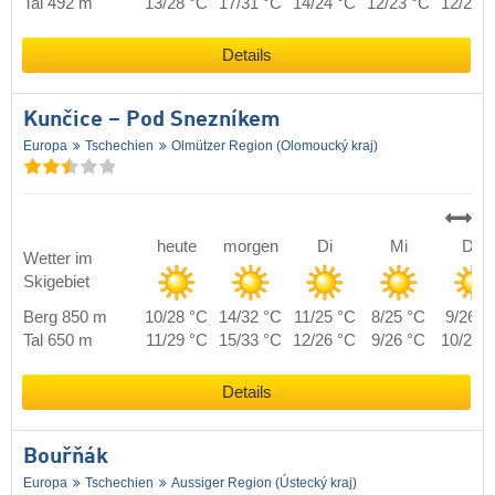
Tal 492 m
13/28 °C
17/31 °C
14/24 °C
12/23 °C
12/24 
Details
Kunčice – Pod Snezníkem
Europa
Tschechien
Olmützer Region (Olomoucký kraj)
heute
morgen
Di
Mi
Do
Wetter im
Skigebiet
Berg 850 m
10/28 °C
14/32 °C
11/25 °C
8/25 °C
9/26 °
Tal 650 m
11/29 °C
15/33 °C
12/26 °C
9/26 °C
10/27 
Details
Bouřňák
Europa
Tschechien
Aussiger Region (Ústecký kraj)