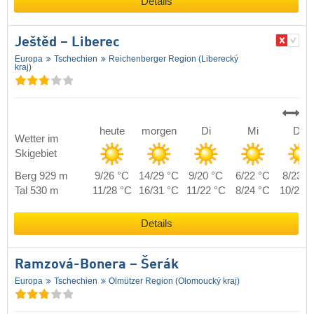
Details
Ještěd – Liberec
Europa
Tschechien
Reichenberger Region (Liberecký
kraj)
heute
morgen
Di
Mi
Do
Wetter im
Skigebiet
Berg 929 m
9/26 °C
14/29 °C
9/20 °C
6/22 °C
8/23 °
Tal 530 m
11/28 °C
16/31 °C
11/22 °C
8/24 °C
10/25 
Details
Ramzová-Bonera – Šerák
Europa
Tschechien
Olmützer Region (Olomoucký kraj)