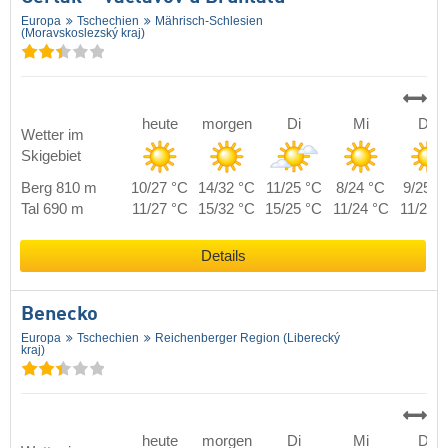
Europa
Tschechien
Mährisch-Schlesien
(Moravskoslezský kraj)
heute
morgen
Di
Mi
Do
Wetter im
Skigebiet
Berg 810 m
10/27 °C
14/32 °C
11/25 °C
8/24 °C
9/25 °
Tal 690 m
11/27 °C
15/32 °C
15/25 °C
11/24 °C
11/25 
Details
Benecko
Europa
Tschechien
Reichenberger Region (Liberecký
kraj)
heute
morgen
Di
Mi
Do