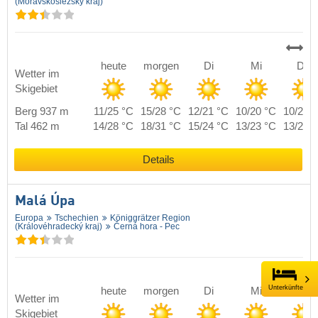
(Moravskoslezský kraj)
heute
morgen
Di
Mi
Do
Wetter im
Skigebiet
Berg 937 m
11/25 °C
15/28 °C
12/21 °C
10/20 °C
10/21 
Tal 462 m
14/28 °C
18/31 °C
15/24 °C
13/23 °C
13/24 
Details
Malá Úpa
Europa
Tschechien
Königgrätzer Region
(Královéhradecký kraj)
Černá hora - Pec
Unterkünfte
heute
morgen
Di
Mi
Do
Wetter im
Skigebiet