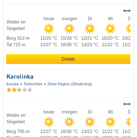
heute
morgen
Di
Mi
Do
Wetter im
Skigebiet
Berg 913 m
11/25 °C
15/28 °C
12/21 °C
10/20 °C
10/21 
Tal 715 m
12/27 °C
16/30 °C
13/23 °C
11/22 °C
11/23 
Details
Karolinka
Europa
Tschechien
Zliner Region (Zlínský kraj)
heute
morgen
Di
Mi
Do
Wetter im
Skigebiet
Berg 706 m
12/27 °C
16/30 °C
13/23 °C
11/22 °C
11/23 