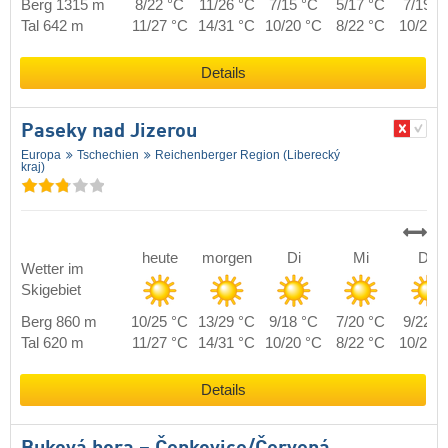
Berg 1315 m
8/22 °C
11/26 °C
7/15 °C
5/17 °C
7/19 °
Tal 642 m
11/27 °C
14/31 °C
10/20 °C
8/22 °C
10/24 
Details
Paseky nad Jizerou
Europa
Tschechien
Reichenberger Region (Liberecký
kraj)
heute
morgen
Di
Mi
Do
Wetter im
Skigebiet
Berg 860 m
10/25 °C
13/29 °C
9/18 °C
7/20 °C
9/22 °
Tal 620 m
11/27 °C
14/31 °C
10/20 °C
8/22 °C
10/24 
Details