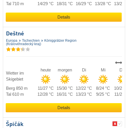
Tal 710 m
14/29 °C
18/31 °C
16/29 °C
13/28 °C
13/28 
Details
Deštné
Europa
Tschechien
Königgrätzer Region
(Královéhradecký kraj)
heute
morgen
Di
Mi
Do
Wetter im
Skigebiet
Berg 850 m
11/27 °C
15/30 °C
12/22 °C
8/24 °C
10/25 
Tal 610 m
12/28 °C
16/31 °C
13/23 °C
9/25 °C
11/26 
Details
Špičák