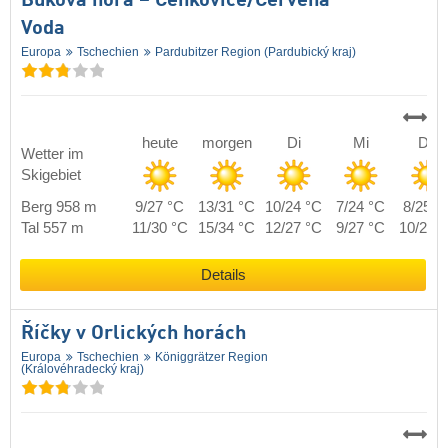
Buková hora – Čenkovice/​Červená
Voda
Europa
Tschechien
Pardubitzer Region (Pardubický kraj)
heute
morgen
Di
Mi
Do
Wetter im
Skigebiet
Berg 958 m
9/27 °C
13/31 °C
10/24 °C
7/24 °C
8/25 °
Tal 557 m
11/30 °C
15/34 °C
12/27 °C
9/27 °C
10/28 
Details
Říčky v Orlických horách
Europa
Tschechien
Königgrätzer Region
(Královéhradecký kraj)