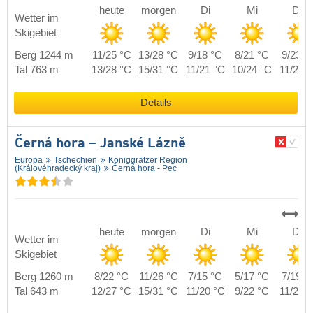
heute
morgen
Di
Mi
Do
Wetter im
Skigebiet
Berg 1244 m
11/25 °C
13/28 °C
9/18 °C
8/21 °C
9/23 °
Tal 763 m
13/28 °C
15/31 °C
11/21 °C
10/24 °C
11/26 
Details
Černá hora – Janské Lázně
Europa
Tschechien
Königgrätzer Region
(Královéhradecký kraj)
Černá hora - Pec
heute
morgen
Di
Mi
Do
Wetter im
Skigebiet
Berg 1260 m
8/22 °C
11/26 °C
7/15 °C
5/17 °C
7/19 °
Tal 643 m
12/27 °C
15/31 °C
11/20 °C
9/22 °C
11/24 