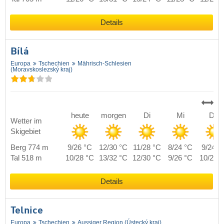
Details
Bílá
Europa
Tschechien
Mährisch-Schlesien
(Moravskoslezský kraj)
heute
morgen
Di
Mi
Do
Wetter im
Skigebiet
Berg 774 m
9/26 °C
12/30 °C
11/28 °C
8/24 °C
9/24 °
Tal 518 m
10/28 °C
13/32 °C
12/30 °C
9/26 °C
10/26 
Details
Telnice
Europa
Tschechien
Aussiger Region (Ústecký kraj)