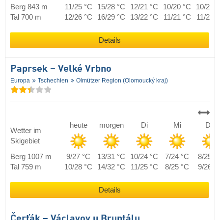
Berg 843 m
11/25 °C
15/28 °C
12/21 °C
10/20 °C
10/21 
Tal 700 m
12/26 °C
16/29 °C
13/22 °C
11/21 °C
11/22 
Details
Paprsek – Velké Vrbno
Europa
Tschechien
Olmützer Region (Olomoucký kraj)
heute
morgen
Di
Mi
Do
Wetter im
Skigebiet
Berg 1007 m
9/27 °C
13/31 °C
10/24 °C
7/24 °C
8/25 °
Tal 759 m
10/28 °C
14/32 °C
11/25 °C
8/25 °C
9/26 °
Details
Čerťák – Václavov u Bruntálu