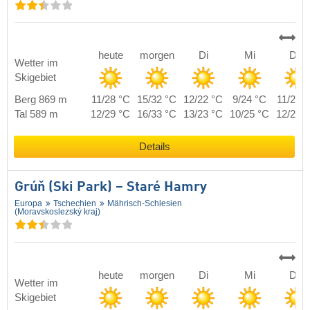
heute
morgen
Di
Mi
Do
Wetter im
Skigebiet
Berg 869 m
11/28 °C
15/32 °C
12/22 °C
9/24 °C
11/25 
Tal 589 m
12/29 °C
16/33 °C
13/23 °C
10/25 °C
12/26 
Details
Grúň (Ski Park) – Staré Hamry
Europa
Tschechien
Mährisch-Schlesien
(Moravskoslezský kraj)
heute
morgen
Di
Mi
Do
Wetter im
Skigebiet