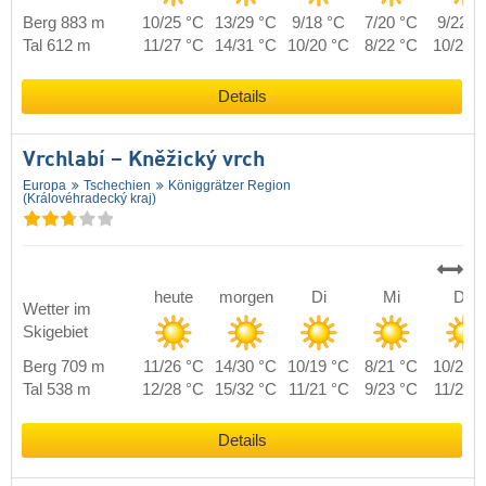
Berg 883 m
10/25 °C
13/29 °C
9/18 °C
7/20 °C
9/22 °
Tal 612 m
11/27 °C
14/31 °C
10/20 °C
8/22 °C
10/24 
Details
Vrchlabí – Kněžický vrch
Europa
Tschechien
Königgrätzer Region
(Královéhradecký kraj)
heute
morgen
Di
Mi
Do
Wetter im
Skigebiet
Berg 709 m
11/26 °C
14/30 °C
10/19 °C
8/21 °C
10/23 
Tal 538 m
12/28 °C
15/32 °C
11/21 °C
9/23 °C
11/25 
Details