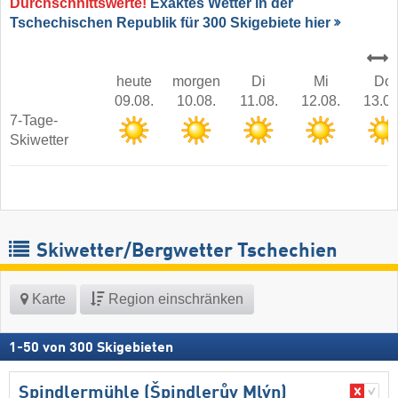
Durchschnittswerte!
Exaktes Wetter in der
Tschechischen Republik für 300 Skigebiete hier
heute
morgen
Di
Mi
Do
09.08.
10.08.
11.08.
12.08.
13.08
7-Tage-
Skiwetter
Skiwetter/Bergwetter Tschechien
Karte
Region einschränken
1
-
50
von
300
Skigebieten
Spindlermühle (Špindlerův Mlýn)