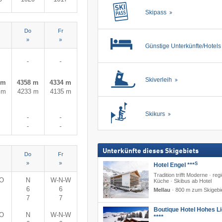
Skipass
Do
Fr
»
»
Günstige Unterkünfte/Hotel
-
-
Skiverleih
 m
4358 m
4334 m
 m
4233 m
4135 m
Skikurs
-
-
-
-
Unterkünfte dieses Skigebiets
Do
Fr
»
»
S
Hotel Engel ***
Tradition trifft Moderne · reg
-O
N
W-N-W
Küche · Skibus ab Hotel
6
6
Mellau
·
800 m zum Skigebi
7
7
Boutique Hotel Hohes Li
-O
N
W-N-W
****