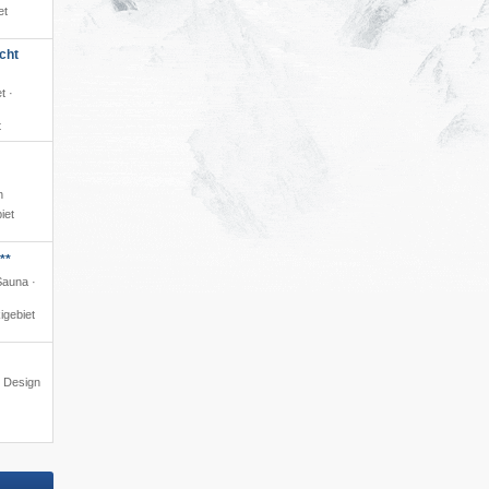
et
cht
t ·
t
n
iet
**
Sauna ·
igebiet
s Design