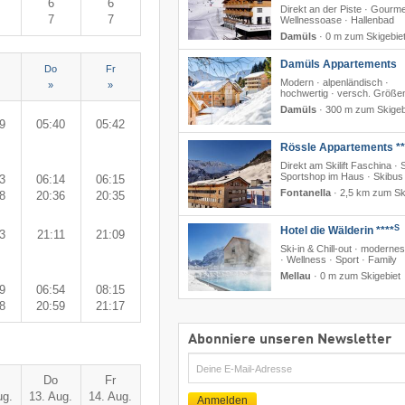
6
6
Direkt an der Piste · Gourme
7
7
Wellnessoase · Hallenbad
Damüls
·
0 m zum Skigebie
Damüls Appartements
Do
Fr
Modern · alpenländisch ·
»
»
hochwertig · versch. Größe
Damüls
·
300 m zum Skigeb
9
05:40
05:42
Rössle Appartements **
Direkt am Skilift Faschina · 
Sportshop im Haus · Skibus
3
06:14
06:15
Fontanella
·
2,5 km zum Sk
8
20:36
20:35
S
Hotel die Wälderin ****
3
21:11
21:09
Ski-in & Chill-out · moderne
· Wellness · Sport · Family
Mellau
·
0 m zum Skigebiet
9
06:54
08:15
8
20:59
21:17
Abonniere unseren Newsletter
E-
Do
Fr
Mail
ug.
13. Aug.
14. Aug.
Anmelden