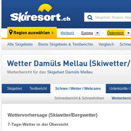
skiresort
Kontinente
Region auswählen
Weltweit
Europa
Österreich
Dieses Skigebiet liegt auch in:
Bregenzerwa
Alle Skigebiete
Beste Skigebiete & Testberichte
Vergleich
Schnee
Österreichische Alpen
,
Ostalpen
,
Alpen
,
We
Wetter Damüls Mellau (Skiwetter
Wetterbericht für das
Skigebiet Damüls Mellau
Skigebiet
Testbericht
Schnee / Wetter / Webcams
Unterkünfte /
Schneebericht & Schneehöhen
Wetterberic
Wettervorhersage
(Skiwetter/Bergwetter)
7-Tage-Wetter in der Übersicht