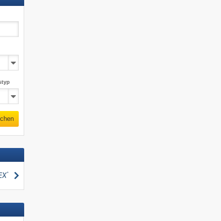
styp
chen
suchen