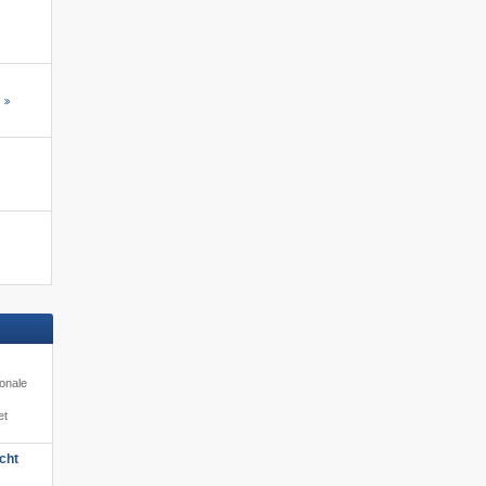
s
ionale
et
cht