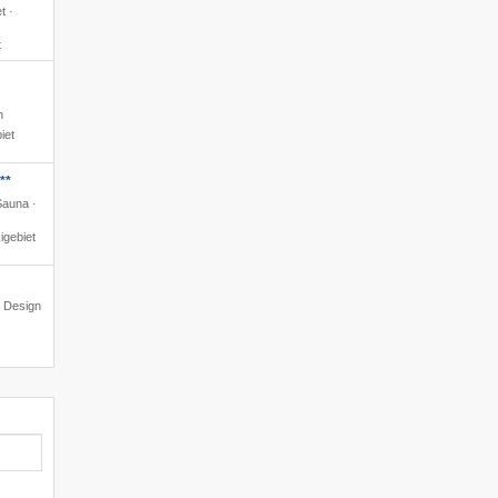
t ·
t
n
iet
**
Sauna ·
igebiet
s Design