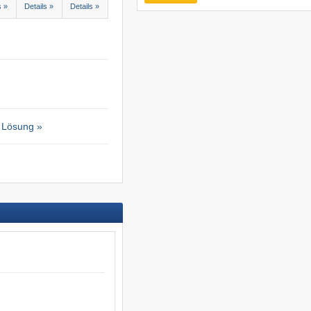
s »
Details »
Details »
 Lösung »