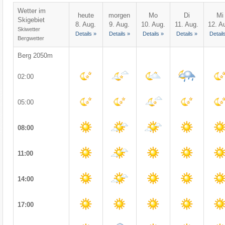
Wetter im
heute
morgen
Mo
Di
Mi
Skigebiet
8. Aug.
9. Aug.
10. Aug.
11. Aug.
12. A
Skiwetter
Details »
Details »
Details »
Details »
Detail
Bergwetter
Berg 2050m
02:00
05:00
08:00
11:00
14:00
17:00