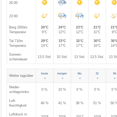
20:00
23:00
Berg 2050m
20°C
24°C
23°C
21°C
21°
Temperatur
9°C
12°C
12°C
11°C
9°
Tal 710m
29°C
33°C
32°C
30°C
30°
Temperatur
14°C
17°C
17°C
16°C
14°
Sonnen-
13,5 Std.
10 Std.
13 Std.
13,5 Std.
13 St
scheindauer
heute
morgen
Mo
Di
Mi
Wetter tagsüber
Nieder-
0 %
10 %
0 %
0 %
0 
schlagsrisiko
Luft-
46 %
41 %
38 %
51 %
50 
feuchtigkeit
Luftdruck in
1018
1016
1017
1019
102