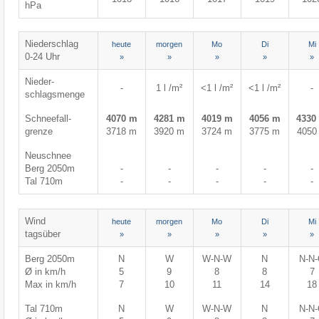
hPa
Niederschlag
heute
morgen
Mo
Di
Mi
0-24 Uhr
»
»
»
»
»
Nieder-
-
1 l /m²
<1 l /m²
<1 l /m²
-
schlagsmenge
Schneefall-
4070 m
4281 m
4019 m
4056 m
4330
grenze
3718 m
3920 m
3724 m
3775 m
4050
Neuschnee
Berg 2050m
-
-
-
-
-
Tal 710m
-
-
-
-
-
Wind
heute
morgen
Mo
Di
Mi
tagsüber
»
»
»
»
»
Berg 2050m
N
W
W-N-W
N
N-N
Ø in km/h
5
9
8
8
7
Max in km/h
7
10
11
14
18
Tal 710m
N
W
W-N-W
N
N-N