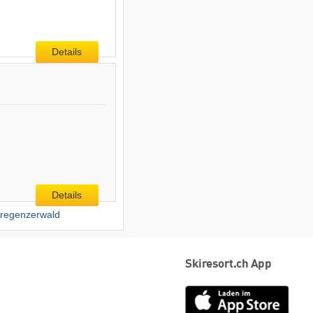
Details
Details
regenzerwald
Skiresort.ch App
App
Store