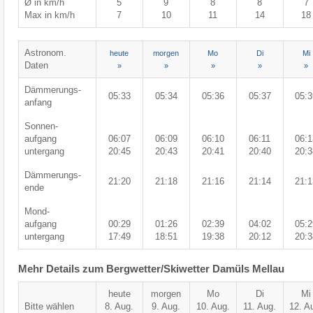
Ø in km/h
5
9
8
8
7
Max in km/h
7
10
11
14
18
Astronom.
heute
morgen
Mo
Di
Mi
Daten
»
»
»
»
»
Dämmerungs-
05:33
05:34
05:36
05:37
05:3
anfang
Sonnen-
aufgang
06:07
06:09
06:10
06:11
06:1
untergang
20:45
20:43
20:41
20:40
20:3
Dämmerungs-
21:20
21:18
21:16
21:14
21:1
ende
Mond-
aufgang
00:29
01:26
02:39
04:02
05:2
untergang
17:49
18:51
19:38
20:12
20:3
Mehr Details zum Bergwetter/Skiwetter Damüls Mellau
heute
morgen
Mo
Di
Mi
Bitte wählen
8. Aug.
9. Aug.
10. Aug.
11. Aug.
12. A