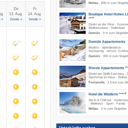
Mellau
·
800 m zum Skigebi
Do
Fr
ug.
13. Aug.
14. Aug.
Boutique Hotel Hohes Li
****
s »
Details »
Details »
Direkt an der Piste · Gourme
Wellnessoase · Hallenbad
Damüls
·
0 m zum Skigebie
Damüls Appartements
Modern · alpenländisch ·
hochwertig · versch. Größe
Damüls
·
300 m zum Skigeb
Rössle Appartements **
Direkt am Skilift Faschina · 
Sportshop im Haus · Skibus
Fontanella
·
2,5 km zum Sk
S
Hotel die Wälderin ****
Ski-in & Chill-out · moderne
· Wellness · Sport · Family
Mellau
·
0 m zum Skigebiet
Unterkünfte suchen