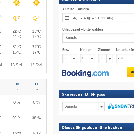
Anreise – Abreise
Sa, 15. Aug. – Sa, 22. Aug.
Urlaubsziel – bitte wählen
C
22°C
23°C
C
11°C
12°C
C
31°C
32°C
Erw.
Kinder
Zimmer
Unterkunft
C
16°C
17°C
d.
13 Std.
13 Std.
su
Do
Fr
Skireisen inkl. Skipass
%
0 %
0 %
Skireisen
inkl.
Skipass
suchen
%
50 %
38 %
Dieses Skigebiet online buchen
0
1020
1017