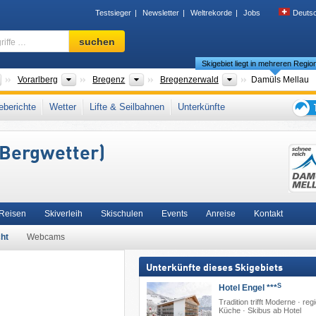
Testsieger
Newsletter
Weltrekorde
Jobs
Deuts
Skigebiet,
suchen
Region,
Skigebiet liegt in mehreren Regio
Begriffe
…
Länder
Bundesländer
Bezirke
Tourismusregionen
Vorarlberg
Bregenz
Bregenzerwald
Damüls Mellau
ldgebirge
,
3TälerPass
,
Meilenweiss
,
Nördliche Ostalpen
,
Westösterreich
,
berichte
Wetter
Lifte & Seilbahnen
Unterkünfte
steuropa
,
Mitteleuropa
,
Europäische Union
Tipps
für
/Bergwetter)
den
Skiur
 Reisen
Skiverleih
Skischulen
Events
Anreise
Kontakt
ht
Webcams
Unterkünfte dieses Skigebiets
S
Hotel Engel ***
Tradition trifft Moderne · reg
Küche · Skibus ab Hotel