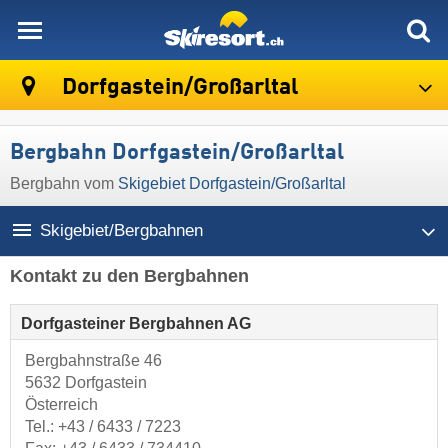
skiresort
Dorfgastein/​Großarltal
Bergbahn Dorfgastein/​Großarltal
Bergbahn vom
Skigebiet Dorfgastein/​Großarltal
Skigebiet/Bergbahnen
Kontakt zu den Bergbahnen
Dorfgasteiner Bergbahnen AG
Bergbahnstraße 46
5632 Dorfgastein
Österreich
Tel.:
+43 / 6433 / 7223