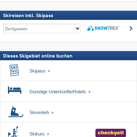
Skireisen inkl. Skipass
Skireisen
s
inkl.
suchen
Skipass
Dieses Skigebiet online buchen
Skipass
Günstige Unterkünfte/Hotels
Skiverleih
Skikurs