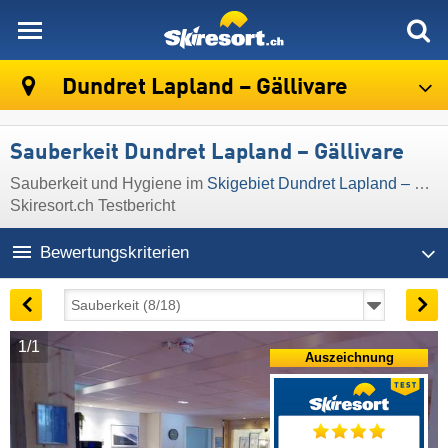
skiresort
Dundret Lapland – Gällivare
Sauberkeit Dundret Lapland – Gällivare
Sauberkeit und Hygiene im
Skigebiet Dundret Lapland – Gällivare
Skiresort.ch Testbericht
Bewertungskriterien
1/1
Auszeichnung