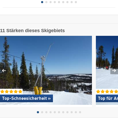
11 Stärken dieses Skigebiets
Top-Schneesicherheit »
Top für A