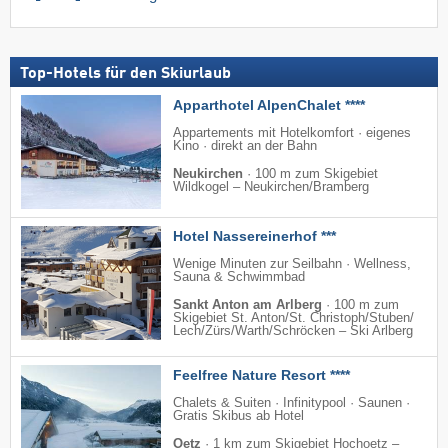
Top-Hotels für den Skiurlaub
Apparthotel AlpenChalet ****
Appartements mit Hotelkomfort · eigenes
Kino · direkt an der Bahn
Neukirchen
·
100 m zum Skigebiet
Wildkogel – Neukirchen/​Bramberg
Hotel Nassereinerhof ***
Wenige Minuten zur Seilbahn · Wellness,
Sauna & Schwimmbad
Sankt Anton am Arlberg
·
100 m zum
Skigebiet St. Anton/​St. Christoph/​Stuben/​
Lech/​Zürs/​Warth/​Schröcken – Ski Arlberg
Feelfree Nature Resort ****
Chalets & Suiten · Infinitypool · Saunen ·
Gratis Skibus ab Hotel
Oetz
·
1 km zum Skigebiet Hochoetz –