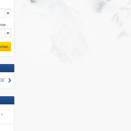
styp
chen
suchen
s