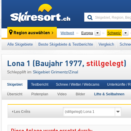
skiresort
Kontinente
L
Region auswählen
Weltweit
Europa
Schweiz
Dieses Skigebiet liegt auch in:
Walliser Alpe
Alle Skigebiete
Beste Skigebiete & Testberichte
Vergleich
Schnee
Westeuropa
,
Mitteleuropa
Lona 1 (Baujahr 1977,
stillgelegt
)
Schlepplift im
Skigebiet Grimentz/​Zinal
Skigebiet
Testbericht
Schnee / Wetter / Webcams
Unterkünfte / 
Übersicht
Pistenplan
Video
Bilder
Lifte & Seilbahnen
Les Crêts