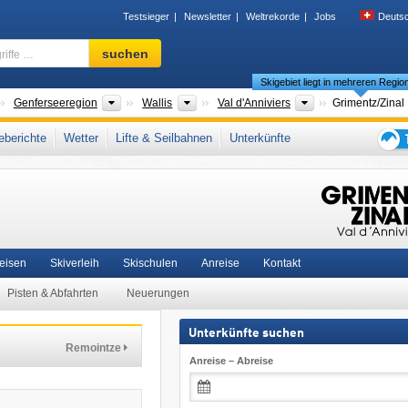
Testsieger
Newsletter
Weltrekorde
Jobs
Deuts
Skigebiet,
suchen
Region,
Skigebiet liegt in mehreren Regio
Begriffe
…
änder
Großregionen
Kantone
Tourismusregion
Genferseeregion
Wallis
Val d'Anniviers
Grimentz/​Zinal
n
,
Französische Schweiz (Romandie)
,
Magic Pass
,
Schweizer Alpen
,
Westalpen
,
berichte
Wetter
Lifte & Seilbahnen
Unterkünfte
Tipps
für
den
Skiur
Reisen
Skiverleih
Skischulen
Anreise
Kontakt
Pisten & Abfahrten
Neuerungen
Unterkünfte suchen
Remointze
Anreise – Abreise