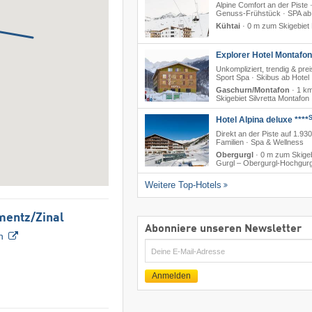
Alpine Comfort an der Piste 
Genuss-Frühstück · SPA ab 
Kühtai
·
0 m zum Skigebiet 
Explorer Hotel Montafon
Unkompliziert, trendig & prei
Sport Spa · Skibus ab Hotel
Gaschurn/Montafon
·
1 k
Skigebiet Silvretta Montafon
Hotel Alpina deluxe ****
Direkt an der Piste auf 1.930
Familien · Spa & Wellness
Obergurgl
·
0 m zum Skigeb
Gurgl – Obergurgl-Hochgurg
Weitere Top-Hotels
mentz/​Zinal
Abonniere unseren Newsletter
n
E-
Mail
Anmelden