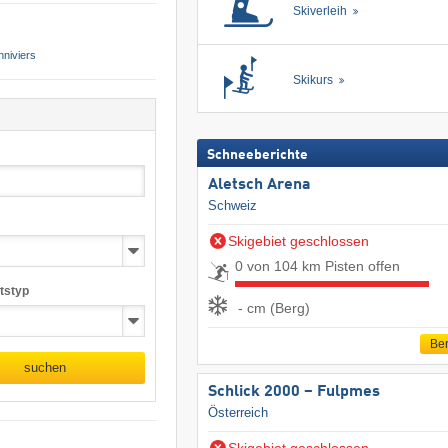
Skiverleih
nniviers
Skikurs
Schneeberichte
Aletsch Arena
Schweiz
Skigebiet geschlossen
0 von 104 km Pisten offen
tstyp
- cm (Berg)
Ber
suchen
Schlick 2000 – Fulpmes
Österreich