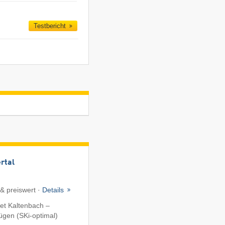
Testbericht
ertal
 & preiswert ·
Details
et Kaltenbach –
fügen (SKi-optimal)