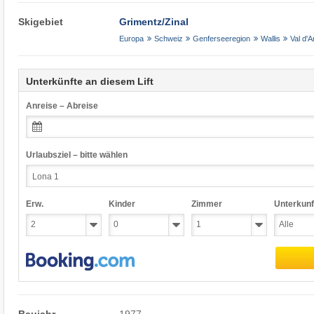
Skigebiet
Grimentz/​Zinal
Europa
Schweiz
Genferseeregion
Wallis
Val d'A
Unterkünfte an diesem Lift
Anreise – Abreise
Urlaubsziel – bitte wählen
Erw.
Kinder
Zimmer
Unterkunf
Baujahr
1977