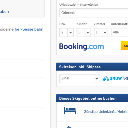
Urlaubsziel – bitte wählen
auben
Erw.
Kinder
Zimmer
Unterkunft
 moderne
6er-Sesselbahn
su
Skireisen inkl. Skipass
Skireisen
inkl.
Skipass
suchen
Dieses Skigebiet online buchen
Günstige Unterkünfte/Hotel