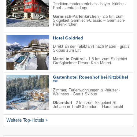
Tradition modern erleben · bayer. Küche ·
Pool · zentrale Lage
Garmisch-Partenkirchen
·
2,5 km zum
Skigebiet Garmisch-Classic – Garmisch-
Partenkirchen
Hotel Goldried
Direkt an der Talabfahrt nach Matrei · gratis
Skibus zum Lift
Matrei in Osttirol
·
1,5 km zum Skigebiet
Großglockner Resort Kals-Matrei
Gartenhotel Rosenhof bei Kitzbühel
***
Zimmer, Ferienwohnungen & -häuser ·
Wellness · Gratis Skibus
Oberndorf
·
2 km zum Skigebiet St.
Johann in Tirol/​Oberndorf – Harschbichl
Weitere Top-Hotels