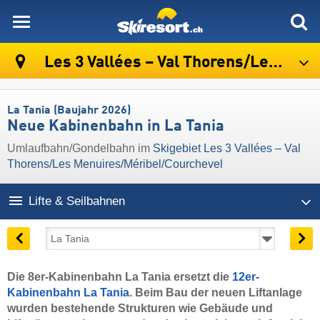
skiresort
Les 3 Vallées – Val Thorens/​Les Menuires/​Méribel/​Courchevel
La Tania (Baujahr 2026)
Neue Kabinenbahn in La Tania
Umlaufbahn/Gondelbahn im
Skigebiet Les 3 Vallées – Val
Thorens/​Les Menuires/​Méribel/​Courchevel
Lifte & Seilbahnen
Die 8er-Kabinenbahn La Tania ersetzt die
12er-
Kabinenbahn La Tania
. Beim Bau der neuen Liftanlage
wurden bestehende Strukturen wie Gebäude und