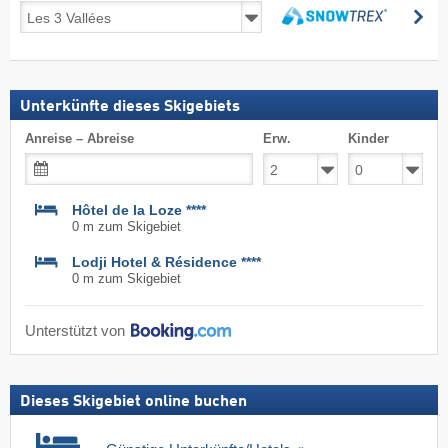
Skireisen
su
inkl.
suchen
Skipass
Unterkünfte dieses Skigebiets
Anreise – Abreise
Erw.
Kinder
Hôtel de la Loze ****
0 m zum Skigebiet
Lodji Hotel & Résidence ****
0 m zum Skigebiet
Unterstützt von
Dieses Skigebiet online buchen