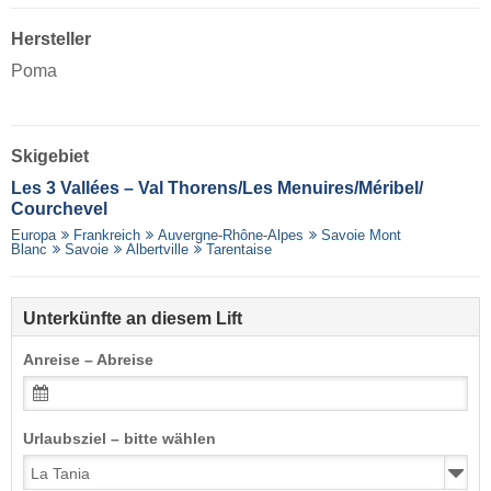
Hersteller
Poma
Skigebiet
Les 3 Vallées – Val Thorens/​Les Menuires/​Méribel/​
Courchevel
Europa
Frankreich
Auvergne-Rhône-Alpes
Savoie Mont
Blanc
Savoie
Albertville
Tarentaise
Unterkünfte an diesem Lift
Anreise – Abreise
Urlaubsziel – bitte wählen