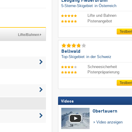
Leogang Fieberbrunn
5-Sterne-Skigebiet
in Österreich
Lifte und Bahnen
Pistenangebot
Testber
Lifte/Bahnen
Bellwald
Top-Skigebiet
in der Schweiz
Schneesicherheit
Pistenpräparierung
Testber
Videos
Obertauern
Video anzeigen