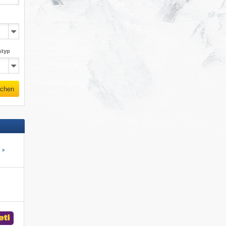
styp
chen
s