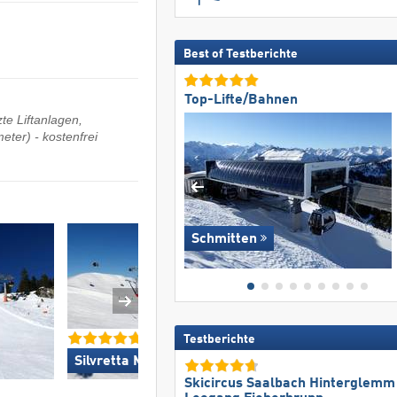
Best of Testberichte
Top-Lifte/Bahnen
te Liftanlagen,
eter) - kostenfrei
Schmitten
Testberichte
Madonna di Campiglio
Silvretta Montafon »
Folgàrida/​Marilleva 
Skicircus Saalbach Hinterglemm