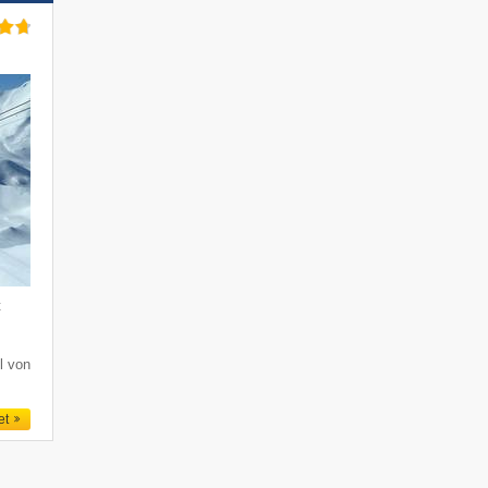
t
l von
et