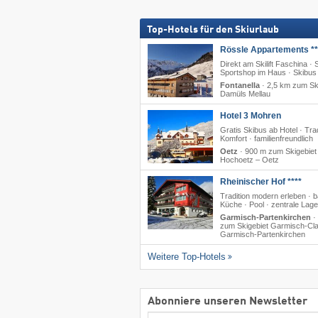
Top-Hotels für den Skiurlaub
Rössle Appartements **
Direkt am Skilift Faschina · 
Sportshop im Haus · Skibus
Fontanella
·
2,5 km zum Sk
Damüls Mellau
Hotel 3 Mohren
Gratis Skibus ab Hotel · Trad
Komfort · familienfreundlich
Oetz
·
900 m zum Skigebiet
Hochoetz – Oetz
Rheinischer Hof ****
Tradition modern erleben · b
Küche · Pool · zentrale Lage
Garmisch-Partenkirchen
·
zum Skigebiet Garmisch-Cla
Garmisch-Partenkirchen
Weitere Top-Hotels
Abonniere unseren Newsletter