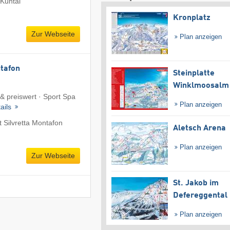
Kühtai
Kronplatz
Zur Webseite
Plan anzeigen
tafon
Steinplatte
Winklmoosalm
 & preiswert · Sport Spa
Plan anzeigen
ails
 Silvretta Montafon
Aletsch Arena
Plan anzeigen
Zur Webseite
St. Jakob im
Defereggental
Plan anzeigen