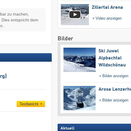
Zillertal Arena
hbar zu machen,
Video anzeigen
 Dies entspricht dem
n.
Bilder
Ski Juwel
Alpbachtal
Wildschönau
rg)
Bilder anzeigen
Arosa Lenzerh
Bilder anzeigen
Testbericht
Aktuell