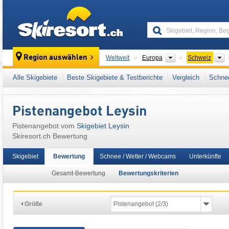
skiresort
Kontinente
L
Region auswählen
Weltweit
Europa
Schweiz
Dieses Skigebiet liegt auch in:
Rhonetal
,
Ge
Alle Skigebiete
Beste Skigebiete & Testberichte
Vergleich
Schnee
Schweizer Alpen
,
Westalpen
,
Alpen
,
Weste
Pistenangebot Leysin
Pistenangebot vom
Skigebiet Leysin
Skiresort.ch Bewertung
Skigebiet
Bewertung
Schnee / Wetter / Webcams
Unterkünfte
Gesamt-Bewertung
Bewertungskriterien
Größe