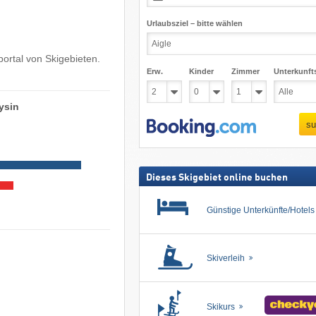
Urlaubsziel – bitte wählen
ortal von Skigebieten.
Erw.
Kinder
Zimmer
Unterkunft
ysin
su
Dieses Skigebiet online buchen
Günstige Unterkünfte/Hotel
Skiverleih
Skikurs