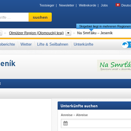
Testsieger
Newsletter
Weltrekorde
Jobs
Deuts
Skigebiet,
suchen
Region,
Skigebiet liegt in mehreren Regionen
Begriffe
…
Länder
Regionen
Olmützer Region (Olomoucký kraj)
Na Smrťáku – Jeseník
 Bergland (Zlatohorská vrchovina)
,
Ostsudeten
,
Mittelmähren (Střední Morava)
,
berichte
Wetter
Lifte & Seilbahnen
Unterkünfte
steuropa
,
Mitteleuropa
,
Europäische Union
Tipps
für
seník
den
Skiur
t
Unterkünfte suchen
Anreise – Abreise