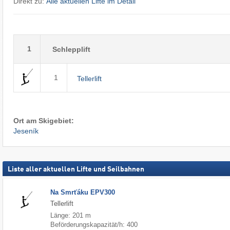
Direkt zu:
Alle aktuellen Lifte im Detail
1
Schlepplift
1
Tellerlift
Ort am Skigebiet:
Jeseník
Liste aller aktuellen Lifte und Seilbahnen
Na Smrťáku EPV300
Tellerlift
Länge: 201 m
Beförderungskapazität/h: 400