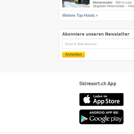
Hinterstoder
·
300 m zum
Skigebiet Hinterstoder – Hö
Weitere Top-Hotels
Abonniere unseren Newsletter
E-
Mail
Anmelden
Skiresort.ch App
App
Store
Goog
play