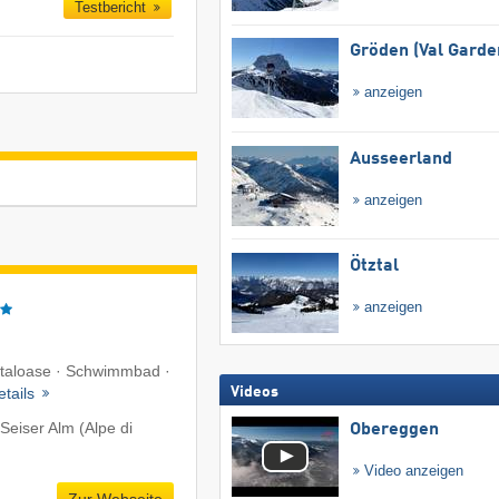
Testbericht
Gröden (Val Garde
anzeigen
Ausseerland
anzeigen
Ötztal
anzeigen
Vitaloase · Schwimmbad ·
Videos
etails
Seiser Alm (Alpe di
Obereggen
Video anzeigen