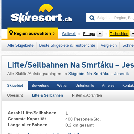
skiresort
Kontinente
Region auswählen
Weltweit
Europa
Tschechien
Dieses Skigebiet liegt auch in:
Zuckmanteler
Alle Skigebiete
Beste Skigebiete & Testberichte
Vergleich
Schnee
Tschechische Sudeten
,
Sudeten (Sudety)
,
O
Lifte/Seilbahnen Na Smrťáku – Je
Alle Skilifte/Aufstiegsanlagen im
Skigebiet Na Smrťáku – Jeseník
Skigebiet
Bewertung
Wetter
Unterkünfte
Anreise
Kontak
Übersicht
Lifte & Seilbahnen
Pisten & Abfahrten
Anzahl Lifte/Seilbahnen
1
Gesamte Kapazität
400 Personen/Std.
Länge aller Bahnen
0,2 km gesamt