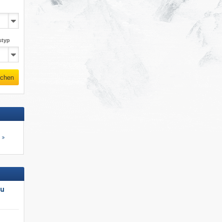
styp
chen
s
au