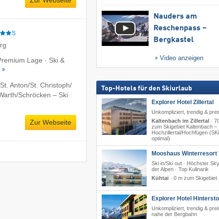
Zur Webseite
Nauders am
Reschenpass –
S
Bergkastel
erg
Video anzeigen
 Premium Lage · Ski &
t
t. Anton/​St. Christoph/​
Top-Hotels für den Skiurlaub
​Warth/​Schröcken – Ski
Explorer Hotel Zillertal
Unkompliziert, trendig & pre
Kaltenbach im Zillertal
·
7
Zur Webseite
zum Skigebiet Kaltenbach –
Hochzillertal/​Hochfügen (SKi
optimal)
Mooshaus Winterresort 
Ski in/Ski out · Höchster Sk
der Alpen · Top Kulinarik
Kühtai
·
0 m zum Skigebiet 
Explorer Hotel Hinterst
Unkompliziert, trendig & prei
nahe der Bergbahn