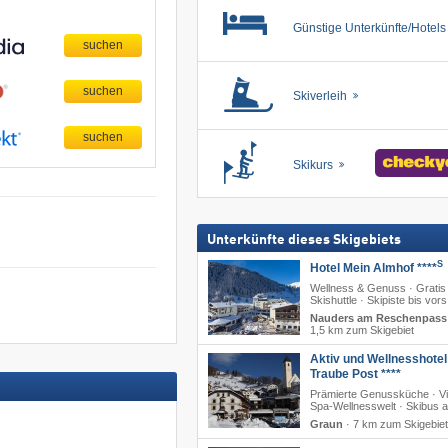
Günstige Unterkünfte/Hotel
Skiverleih
Skikurs
Unterkünfte dieses Skigebiets
S
Hotel Mein Almhof ****
Wellness & Genuss · Gratis
Skishuttle · Skipiste bis vors
Nauders am Reschenpass
1,5 km zum Skigebiet
Aktiv und Wellnesshotel
Traube Post ****
Prämierte Genussküche · V
Spa-Wellnesswelt · Skibus a
Graun
·
7 km zum Skigebiet