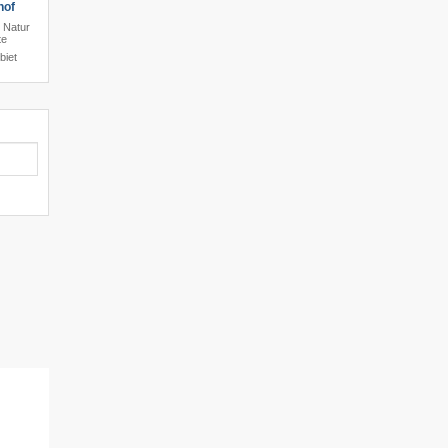
hof
 Natur
te
biet