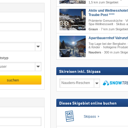
1,5 km zum Skigebiet
Aktiv und Wellnesshotel
Traube Post ****
Prämierte Genussküche · V
Spa-Wellnesswelt · Skibus a
Graun
·
7 km zum Skigebiet
Apartbauernhof Valrunz
Top Lage bei der Bergbahn ·
& Kinder · hofeigene Produk
Nauders
·
300 m zum Skige
tstyp
Skireisen inkl. Skipass
suchen
Skireisen
inkl.
Skipass
suchen
Dieses Skigebiet online buchen
Skipass