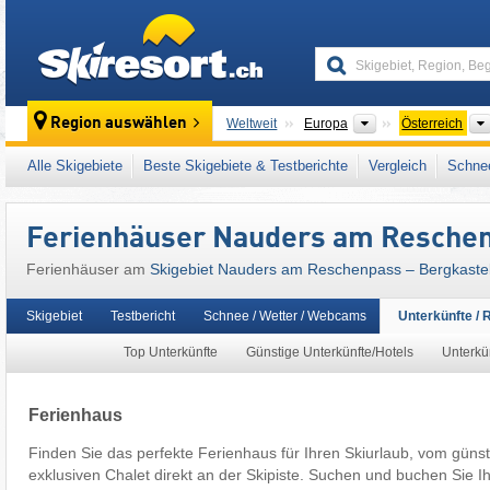
skiresort
Kontinente
Region auswählen
Weltweit
Europa
Österreich
Dieses Skigebiet liegt auch in:
Reschenpas
Alle Skigebiete
Beste Skigebiete & Testberichte
Vergleich
Schnee
Snow Card Tirol
,
Tiroler Alpen
,
Zentrale Ost
Mitteleuropa
,
Europäische Union
Ferienhäuser Nauders am Reschen
Ferienhäuser am
Skigebiet Nauders am Reschenpass – Bergkaste
Skigebiet
Testbericht
Schnee / Wetter / Webcams
Unterkünfte / 
Top Unterkünfte
Günstige Unterkünfte/Hotels
Unterkün
Ferienhaus
Finden Sie das perfekte Ferienhaus für Ihren Skiurlaub, vom güns
exklusiven Chalet direkt an der Skipiste. Suchen und buchen Sie I