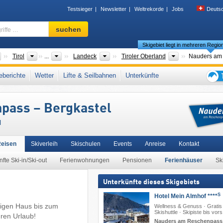
Testsieger
Newsletter
Weltrekorde
Jobs
Deuts
Skigebiet,
suchen
Region,
Skigebiet liegt in mehreren Regio
Begriffe
…
Länder
Bundesländer
Bezirke
Tourismusregi
Tirol
...
Landeck
Tiroler Oberland
s
,
Zwei Länder Skiarena
,
Oberinntal
,
Ötztaler Alpen
,
Südtirol Skiarena
,
Inntal
,
berichte
Wetter
Lifte & Seilbahnen
Unterkünfte
alpen
,
Westösterreich
,
Österreichische Alpen
,
Ostalpen
,
Alpen
,
Westeuropa
,
Tipps
für
pass – Bergkastel
den
Skiur
l
Reisen
Skiverleih
Skischulen
Events
Anreise
Kontakt
fte Ski-in/Ski-out
Ferienwohnungen
Pensionen
Ferienhäuser
Sk
Unterkünfte dieses Skigebiets
S
Hotel Mein Almhof ****
tigen Haus bis zum
Wellness & Genuss · Gratis
Skishuttle · Skipiste bis vors
hren Urlaub!
Nauders am Reschenpass