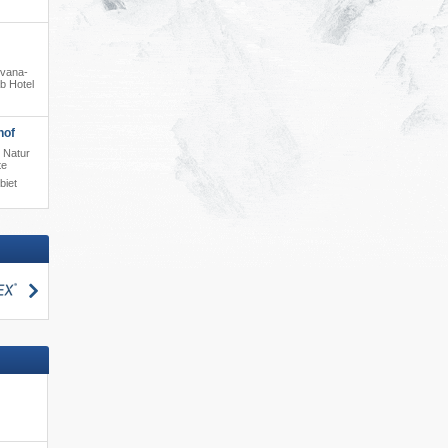
ivana-
b Hotel
hof
 Natur
te
biet
suchen