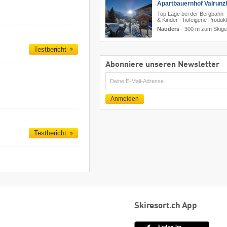
Apartbauernhof Valrunz
Top Lage bei der Bergbahn ·
& Kinder · hofeigene Produk
Nauders
·
300 m zum Skige
Testbericht
Abonniere unseren Newsletter
E-
Mail
Anmelden
Testbericht
Skiresort.ch App
App