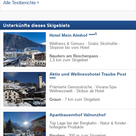
Alle Testberichte
Unterkünfte dieses Skigebiets
S
Hotel Mein Almhof ****
Wellness & Genuss · Gratis Skishuttle ·
Skipiste bis vors Hotel
Nauders am Reschenpass
·
1,5 km zum Skigebiet
Aktiv und Wellnesshotel Traube Post
****
Prämierte Genussküche · Vivana-Spa-
Wellnesswelt · Skibus ab Hotel
Graun
·
7 km zum Skigebiet
Apartbauernhof Valrunzhof
Top Lage bei der Bergbahn · Natur & Kinder ·
hofeigene Produkte
Nauders
·
300 m zum Skigebiet