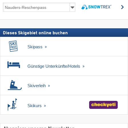
Skireisen
s
inkl.
suchen
Skipass
Dieses Skigebiet online buchen
Skipass
Günstige Unterkünfte/Hotels
Skiverleih
Skikurs