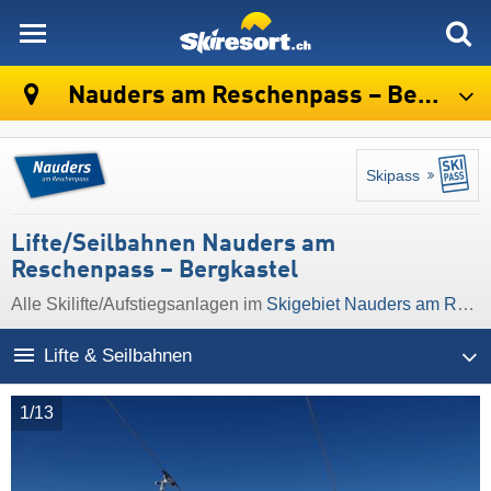
skiresort
Nauders am Reschenpass – Bergkastel
Skipass
Lifte/Seilbahnen Nauders am
Reschenpass – Bergkastel
Alle Skilifte/Aufstiegsanlagen im
Skigebiet Nauders am Reschenpass – Bergkastel
Lifte & Seilbahnen
1/13