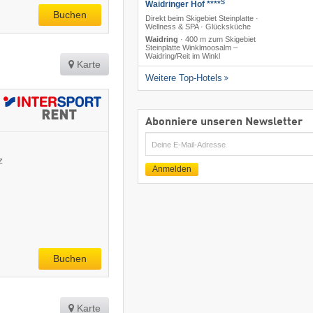
S
Waidringer Hof ****
Buchen
Direkt beim Skigebiet Steinplatte ·
Wellness & SPA · Glücksküche
Waidring
·
400 m zum Skigebiet
Steinplatte Winklmoosalm –
Waidring/​Reit im Winkl
Karte
Weitere Top-Hotels
Abonniere unseren Newsletter
E-
Mail
z
Anmelden
Buchen
Karte