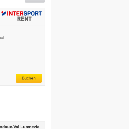
hof
Buchen
undaun/​Val Lumnezia