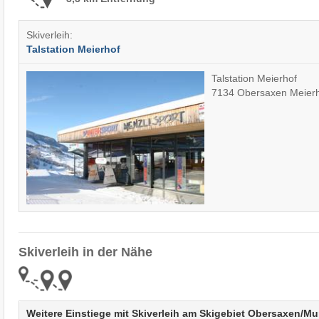
Skiverleih:
Talstation Meierhof
Talstation Meierhof
7134 Obersaxen Meier
Skiverleih in der Nähe
Weitere Einstiege mit Skiverleih am Skigebiet Obersaxen/​M