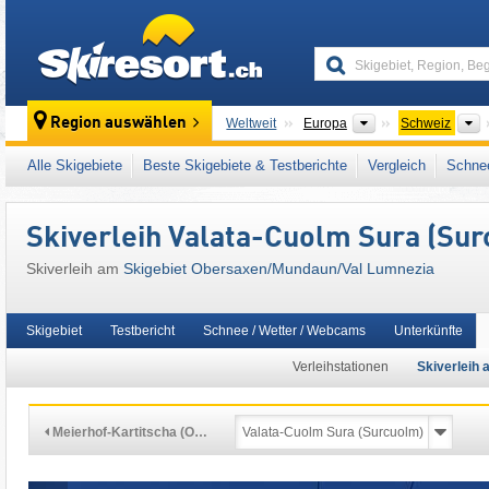
skiresort
Kontinente
L
Region auswählen
Weltweit
Europa
Schweiz
Dieses Skigebiet liegt auch in:
Val Lumnezia
Alle Skigebiete
Beste Skigebiete & Testberichte
Vergleich
Schnee
Westeuropa
,
Mitteleuropa
Skiverleih Valata-Cuolm Sura (Su
Skiverleih am
Skigebiet Obersaxen/​Mundaun/​Val Lumnezia
Skigebiet
Testbericht
Schnee / Wetter / Webcams
Unterkünfte
Verleihstationen
Skiverleih a
Meierhof-Kartitscha (O…