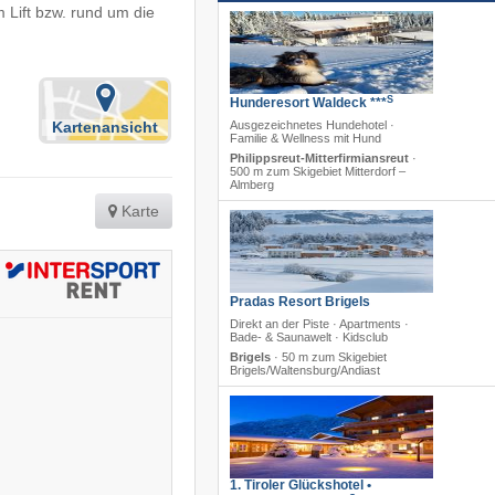
m Lift bzw. rund um die
S
Hunderesort Waldeck ***
Kartenansicht
Ausgezeichnetes Hundehotel ·
Familie & Wellness mit Hund
Philippsreut-Mitterfirmiansreut
·
500 m zum Skigebiet Mitterdorf –
Almberg
Karte
Pradas Resort Brigels
Direkt an der Piste · Apartments ·
Bade- & Saunawelt · Kidsclub
Brigels
·
50 m zum Skigebiet
Brigels/​Waltensburg/​Andiast
1. Tiroler Glückshotel •