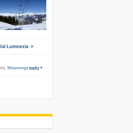
​Val Lumnezia
km),
Misanenga
mehr