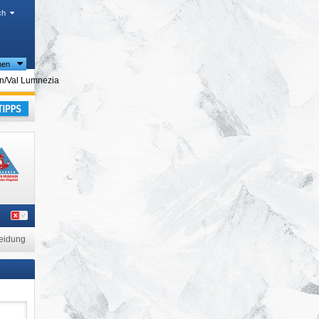
ch
nen
/​Val Lumnezia
laub
eidung