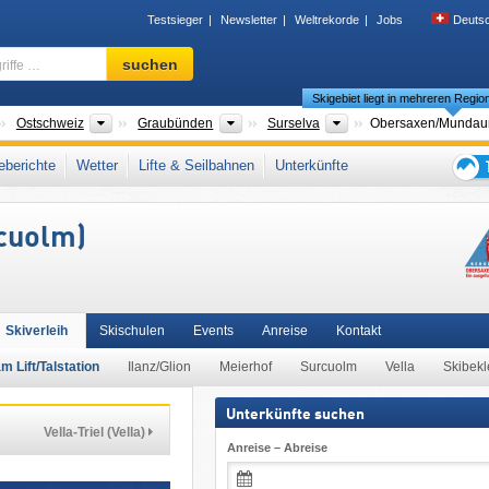
Testsieger
Newsletter
Weltrekorde
Jobs
Deuts
Skigebiet,
suchen
Region,
Skigebiet liegt in mehreren Regio
Begriffe
…
änder
Großregionen
Kantone
Tourismusregionen
Ostschweiz
Graubünden
Surselva
Obersaxen/​Mundaun
,
Lepontinische Alpen
,
Deutschschweiz
,
Schweizer Alpen
,
Westalpen
,
Alpen
,
berichte
Wetter
Lifte & Seilbahnen
Unterkünfte
Tipps
für
rcuolm)
den
Skiur
Skiverleih
Skischulen
Events
Anreise
Kontakt
m Lift/Talstation
Ilanz/Glion
Meierhof
Surcuolm
Vella
Skibekl
Unterkünfte suchen
Vella-Triel (Vella)
Anreise – Abreise