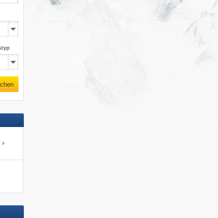
styp
chen
s