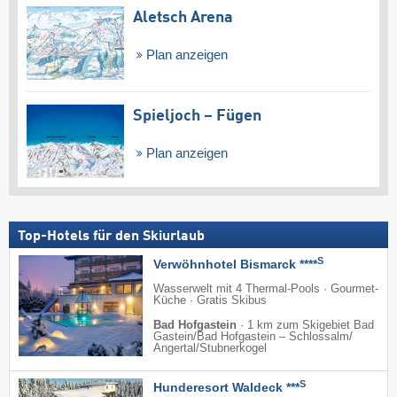
Aletsch Arena
Plan anzeigen
Spieljoch – Fügen
Plan anzeigen
Top-Hotels für den Skiurlaub
S
Verwöhnhotel Bismarck ****
Wasserwelt mit 4 Thermal-Pools · Gourmet-
Küche · Gratis Skibus
Bad Hofgastein
·
1 km zum Skigebiet Bad
Gastein/​Bad Hofgastein – Schlossalm/​
Angertal/​Stubnerkogel
S
Hunderesort Waldeck ***