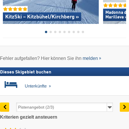
Madonna di C
KitzSki – Kitzbühel/​Kirchberg »
Marilleva »
Fehler aufgefallen? Hier können Sie ihn
melden
Dieses Skigebiet buchen
Unterkünfte
Kriterien gezielt ansteuern