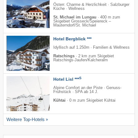
Österr. Charme & Herzlichkeit · Salzburger
Küche · Wellness
St. Michael im Lungau
·
400 m zum
Skigebiet Grosseck/​Speiereck –
Mauterndorf/​St. Michael
Hotel Bergblick ***
Idyllisch auf 1.250m · Familien & Wellness
Ratschings
·
2 km zum Skigebiet
Ratschings-Jaufen/​Kalcheralm
S
Hotel Lisl ***
Alpine Comfort an der Piste · Genuss-
Frühstück · SPA ab 14 J.
Kühtai
·
0 m zum Skigebiet Kühtai
Weitere Top-Hotels