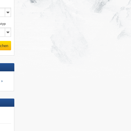
styp
chen
s