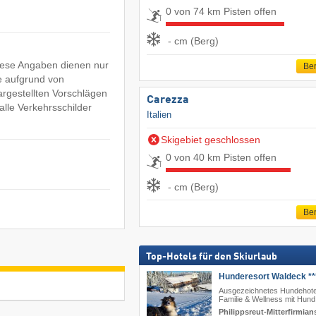
0 von 74 km Pisten offen
- cm (Berg)
Diese Angaben dienen nur
Ber
e aufgrund von
argestellten Vorschlägen
Carezza
lle Verkehrsschilder
Italien
Skigebiet geschlossen
0 von 40 km Pisten offen
- cm (Berg)
Ber
Top-Hotels für den Skiurlaub
Hunderesort Waldeck **
Ausgezeichnetes Hundehote
Familie & Wellness mit Hund
Philippsreut-Mitterfirmian