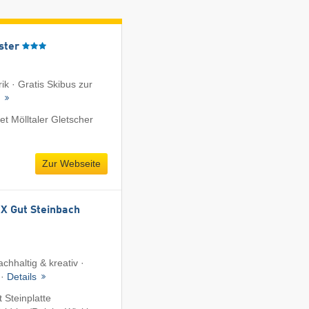
ster
k · Gratis Skibus zur
t
t Mölltaler Gletscher
Zur Webseite
 Gut Steinbach
chhaltig & kreativ ·
 ·
Details
 Steinplatte