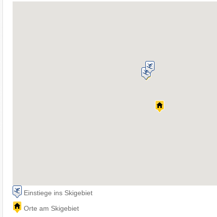
Einstiege ins Skigebiet
Orte am Skigebiet