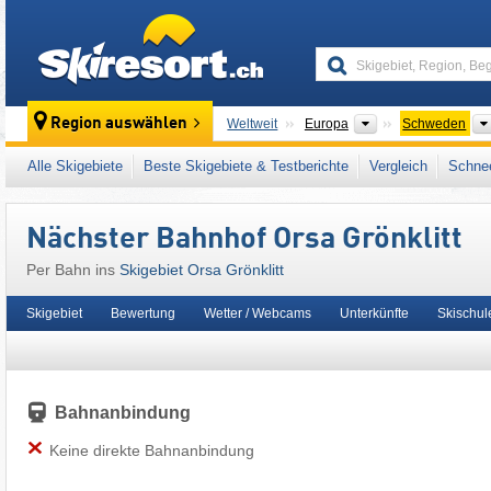
skiresort
Kontinente
Region auswählen
Weltweit
Europa
Schweden
Dieses Skigebiet liegt auch in:
Dalarna
,
Nor
Alle Skigebiete
Beste Skigebiete & Testberichte
Vergleich
Schnee
Nächster Bahnhof Orsa Grönklitt
Per Bahn ins
Skigebiet Orsa Grönklitt
Skigebiet
Bewertung
Wetter / Webcams
Unterkünfte
Skischul
Bahnanbindung
Keine direkte Bahnanbindung