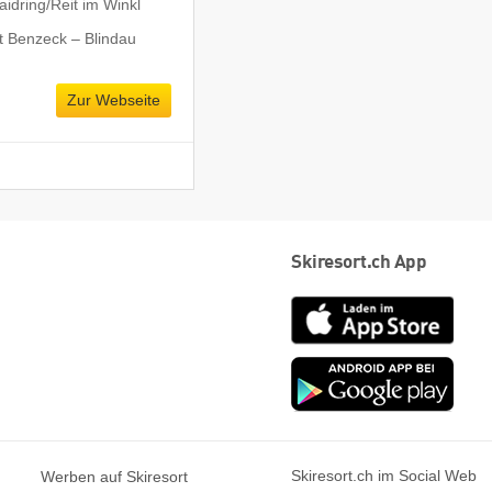
dring/​Reit im Winkl
t Benzeck – Blindau
Zur Webseite
Skiresort.ch App
App
Store
Goog
play
Skiresort.ch im Social Web
Werben auf Skiresort