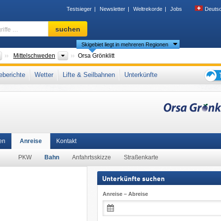
Testsieger
Newsletter
Weltrekorde
Jobs
Deuts
Skigebiet,
suchen
Region,
Skigebiet liegt in mehreren Regionen
Begriffe
…
Länder
Tourismusregionen
Mittelschweden
Orsa Grönklitt
dschweden
,
Skandinavisches Gebirge
,
Skandinavien
,
Nordeuropa
,
Europäische
berichte
Wetter
Lifte & Seilbahnen
Unterkünfte
Tipps
für
den
Skiur
en
Anreise
Kontakt
PKW
Bahn
Anfahrtsskizze
Straßenkarte
Unterkünfte suchen
Anreise – Abreise