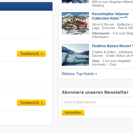
500 m zum Skigebiet Mitterd
Almberg
Kesselspitze Valamar
S
Collection Hotel ****
Ski-in & Ski-out · Idyllische 
Lage · Gourmet · Pool & SP
Obertauern
·
0 m zum Skig
Obertauern
Feelfree Nature Resort *
Chalets & Suiten · Infinitypoo
Testbericht
Saunen · Gratis Skibus ab H
Oetz
·
1 km zum Skigebiet
Hochoetz – Oetz
Weitere Top-Hotels
Abonniere unseren Newsletter
E-
Testbericht
Mail
Anmelden