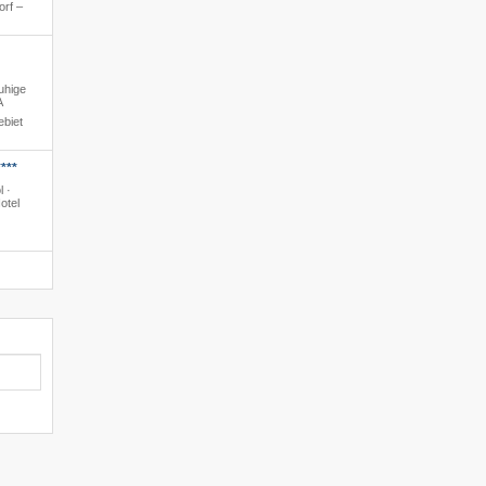
orf –
ruhige
A
ebiet
***
l ·
otel