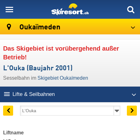
skiresort
Oukaïmeden
Das Skigebiet ist vorübergehend außer
Betrieb!
L'Ouka (Baujahr 2001)
Sesselbahn im
Skigebiet Oukaïmeden
Lifte & Seilbahnen
Liftname