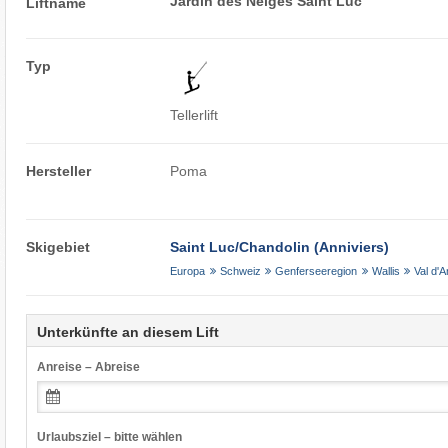
Jardin des Neiges Saint Luc
Liftname
Typ
Tellerlift
Hersteller
Poma
Skigebiet
Saint Luc/​Chandolin (Anniviers)
Europa
Schweiz
Genferseeregion
Wallis
Val d'A
Unterkünfte an diesem Lift
Anreise – Abreise
Urlaubsziel – bitte wählen