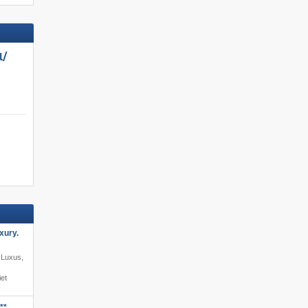
/​
xury.
· Luxus,
et
**