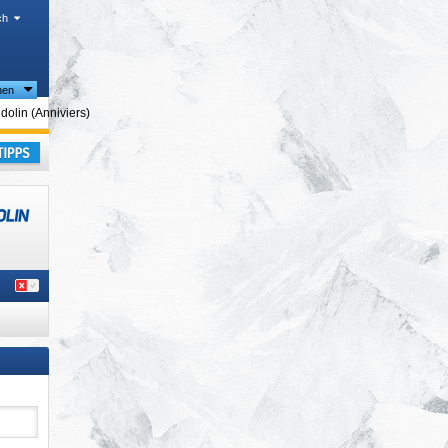
ch
nen
en
dolin (Anniviers)
laub