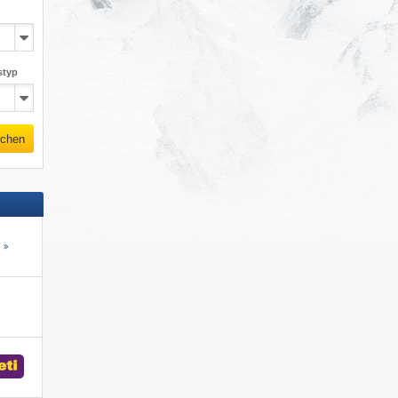
styp
chen
s