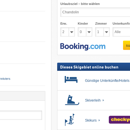
Urlaubsziel – bitte wählen
Erw.
Kinder
Zimmer
Unterkunft
su
Dieses Skigebiet online buchen
nniviers
Günstige Unterkünfte/Hotel
Skiverleih
Skikurs