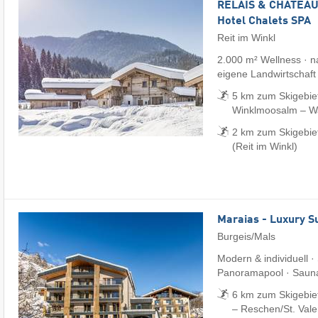
RELAIS & CHÂTEAUX
Hotel Chalets SPA
Reit im Winkl
2.000 m² Wellness · na
eigene Landwirtschaft
5 km zum Skigebiet
Winklmoosalm – Wai
2 km zum Skigebie
(Reit im Winkl)
Maraias - Luxury S
Burgeis/Mals
Modern & individuell ·
Panoramapool · Saun
6 km zum Skigebie
– Reschen/​St. Vale