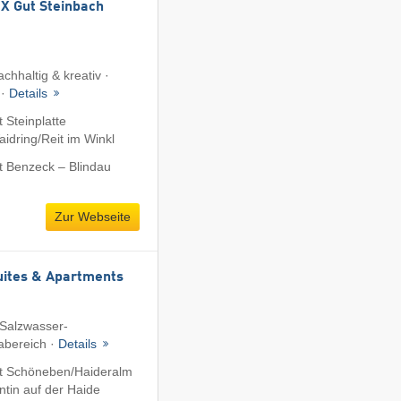
 Gut Steinbach
chhaltig & kreativ ·
 ·
Details
 Steinplatte
dring/​Reit im Winkl
t Benzeck – Blindau
Zur Webseite
uites & Apartments
 Salzwasser-
abereich ·
Details
t Schöneben/​Haideralm
ntin auf der Haide