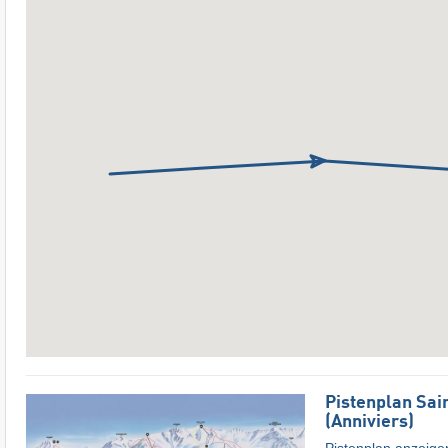
Pistenplan Sai
(Anniviers)
Pistenplan anzeige