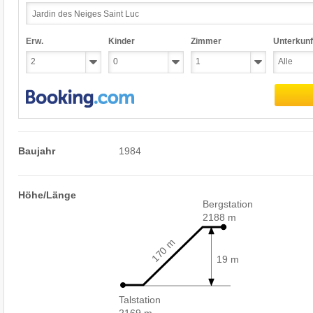
Erw.
Kinder
Zimmer
Unterkunf
Baujahr
1984
Höhe/Länge
Bergstation
2188 m
170 m
19 m
Talstation
2169 m