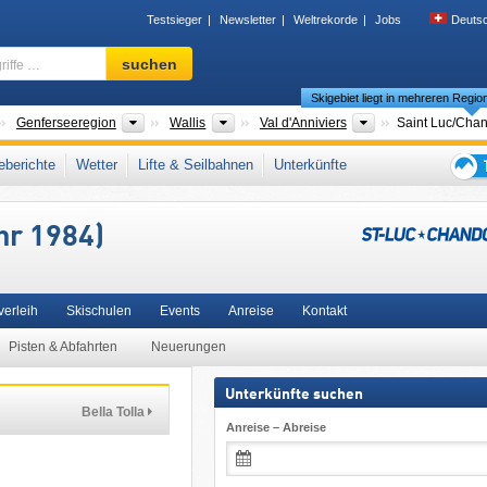
Testsieger
Newsletter
Weltrekorde
Jobs
Deuts
Skigebiet,
suchen
Region,
Skigebiet liegt in mehreren Regio
Begriffe
…
änder
Großregionen
Kantone
Tourismusregion
Genferseeregion
Wallis
Val d'Anniviers
Saint Luc/​Chan
lliser Alpen
,
Französische Schweiz (Romandie)
,
Magic Pass
,
Schweizer Alpen
,
berichte
Wetter
Lifte & Seilbahnen
Unterkünfte
a
Tipps
für
hr 1984)
den
Skiur
verleih
Skischulen
Events
Anreise
Kontakt
Pisten & Abfahrten
Neuerungen
Unterkünfte suchen
Bella Tolla
Anreise – Abreise