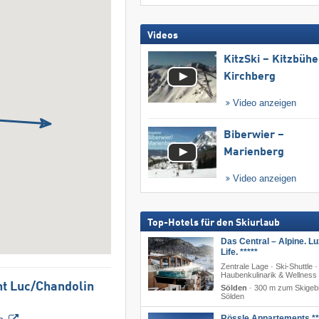
Videos
KitzSki – Kitzbühel
Kirchberg
Video anzeigen
Biberwier –
Marienberg
Video anzeigen
Top-Hotels für den Skiurlaub
Das Central – Alpine. Lu
Life. *****
Zentrale Lage · Ski-Shuttle 
Haubenkulinarik & Wellness
nt Luc/​Chandolin
Sölden
·
300 m zum Skigebi
Sölden
n
Rössle Appartements **