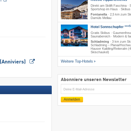
Direkt am Skilift Faschina · 
Sportshop im Haus · Skibus
Fontanella
·
2,5 km zum Sk
Damüls Mellau
S
Hotel Sonnschupfer ***
Gratis Skibus · Gaumenfreu
Saunabereich · Modern & fam
Schladming
·
3 km zum Ski
Schladming – Planai/​Hochwu
Hauser Kaibling/​Reiteralm (
Skischaukel)
Weitere Top-Hotels
 (Anniviers)
Abonniere unseren Newsletter
E-
Mail
Anmelden