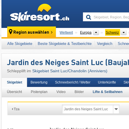
skiresort
Kontinente
L
Region auswählen
Weltweit
Europa
Schweiz
Dieses Skigebiet liegt auch in:
Rhonetal
,
Wa
Alle Skigebiete
Beste Skigebiete & Testberichte
Vergleich
Schnee
Westalpen
,
Alpen
,
Westeuropa
,
Mitteleurop
Jardin des Neiges Saint Luc (Bauja
Schlepplift im
Skigebiet Saint Luc/​Chandolin (Anniviers)
Skigebiet
Bewertung
Schneebericht / Wetter
Unterkünfte
Ski
Übersicht
Pistenplan
Video
Bilder
Lifte & Seilbahnen
Tza