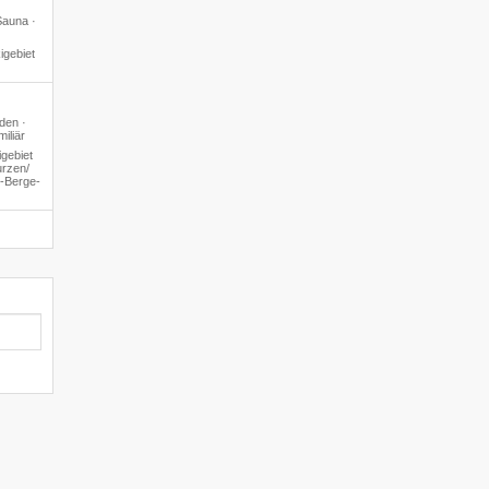
Sauna ·
igebiet
den ·
iliär
gebiet
rzen/​
4-Berge-