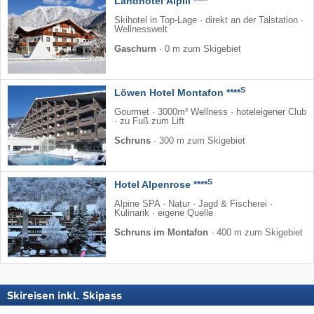
Landhotel Älpili ****
Skihotel in Top-Lage · direkt an der Talstation ·
Wellnesswelt
Gaschurn
·
0 m zum Skigebiet
S
Löwen Hotel Montafon ****
Gourmet · 3000m² Wellness · hoteleigener Club
· zu Fuß zum Lift
Schruns
·
300 m zum Skigebiet
S
Hotel Alpenrose ****
Alpine SPA · Natur · Jagd & Fischerei ·
Kulinarik · eigene Quelle
Schruns im Montafon
·
400 m zum Skigebiet
Skireisen inkl. Skipass