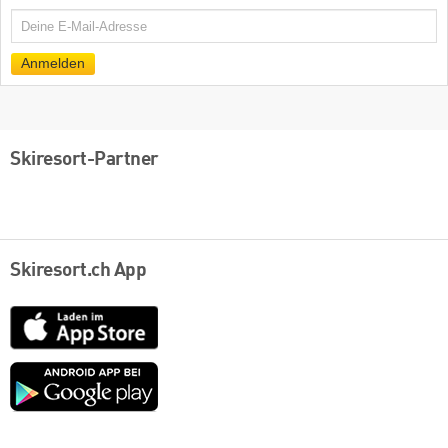
E-
Mail
Anmelden
Skiresort-Partner
Skiresort.ch App
App
Store
Google
play