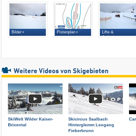
Bilder
Pistenplan
Lifte &
Seilbahnen
Weitere Videos von Skigebieten
SkiWelt Wilder Kaiser-
Skicircus Saalbach
Car
Brixental
Hinterglemm Leogang
Fieberbrunn