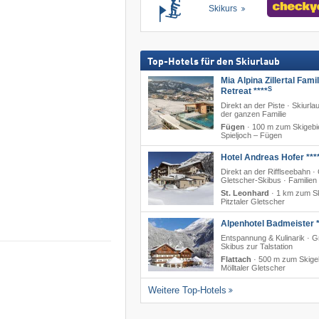
Skikurs
Top-Hotels für den Skiurlaub
Mia Alpina Zillertal Fami
S
Retreat ****
Direkt an der Piste · Skiurla
der ganzen Familie
Fügen
·
100 m zum Skigebi
Spieljoch – Fügen
Hotel Andreas Hofer ***
Direkt an der Rifflseebahn · 
Gletscher-Skibus · Familien
St. Leonhard
·
1 km zum Sk
Pitztaler Gletscher
Alpenhotel Badmeister *
Entspannung & Kulinarik · G
Skibus zur Talstation
Flattach
·
500 m zum Skige
Mölltaler Gletscher
Weitere Top-Hotels