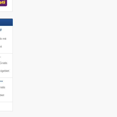
ly
ub mit
et
*
Gratis
igebiet
**
ratis
biet