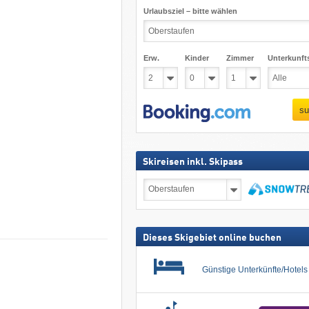
Urlaubsziel – bitte wählen
Erw.
Kinder
Zimmer
Unterkunft
su
Skireisen inkl. Skipass
Skireisen
inkl.
Skipass
suchen
Dieses Skigebiet online buchen
Günstige Unterkünfte/Hotel