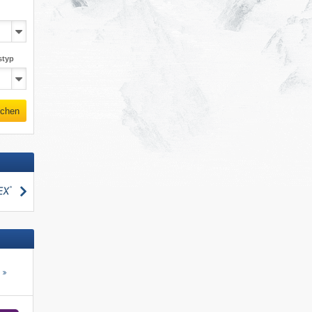
styp
chen
suchen
s