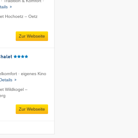
 · Tradition & Komfort ·
tails
et Hochoetz – Oetz
Zur Webseite
Chalet
lkomfort · eigenes Kino
Details
et Wildkogel –
erg
Zur Webseite