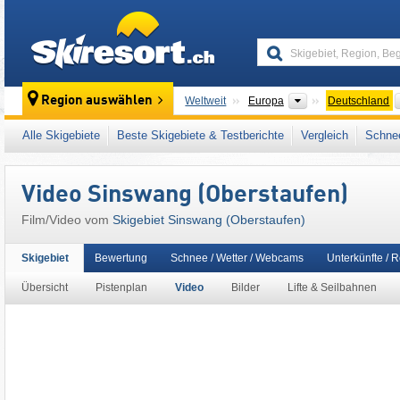
skiresort
Kontinente
Region auswählen
Weltweit
Europa
Deutschland
Dieses Skigebiet liegt auch in:
3TälerPass
,
Alle Skigebiete
Beste Skigebiete & Testberichte
Vergleich
Schnee
Westeuropa
,
Mitteleuropa
,
Europäische Uni
Video Sinswang (Oberstaufen)
Film/Video vom
Skigebiet Sinswang (Oberstaufen)
Skigebiet
Bewertung
Schnee / Wetter / Webcams
Unterkünfte / 
Übersicht
Pistenplan
Video
Bilder
Lifte & Seilbahnen