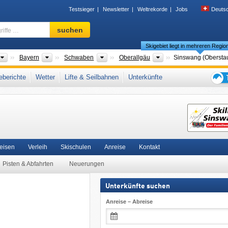
Testsieger
Newsletter
Weltrekorde
Jobs
Deuts
Skigebiet,
suchen
Region,
Skigebiet liegt in mehreren Regio
Begriffe
…
Länder
Bundesländer
Bezirke
Landkreise
Bayern
Schwaben
Oberallgäu
Sinswang (Obersta
Bayerisches Alpenvorland
,
Meilenweiss
,
Allgäu
,
Südbayern
,
Süddeutschland
,
berichte
Wetter
Lifte & Seilbahnen
Unterkünfte
on
Tipps
für
den
Skiur
Reisen
Verleih
Skischulen
Anreise
Kontakt
Pisten & Abfahrten
Neuerungen
Unterkünfte suchen
Anreise – Abreise