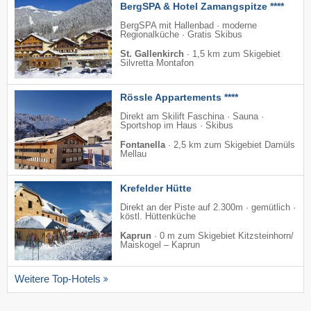
BergSPA & Hotel Zamangspitze ****
BergSPA mit Hallenbad · moderne
Regionalküche · Gratis Skibus
St. Gallenkirch
·
1,5 km zum Skigebiet
Silvretta Montafon
Rössle Appartements ****
Direkt am Skilift Faschina · Sauna ·
Sportshop im Haus · Skibus
Fontanella
·
2,5 km zum Skigebiet Damüls
Mellau
Krefelder Hütte
Direkt an der Piste auf 2.300m · gemütlich ·
köstl. Hüttenküche
Kaprun
·
0 m zum Skigebiet Kitzsteinhorn/​
Maiskogel – Kaprun
Weitere Top-Hotels