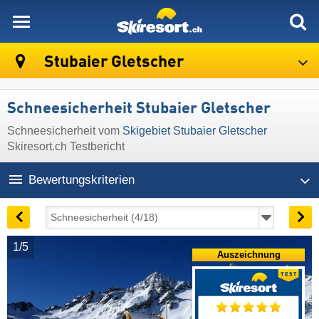
skiresort
Stubaier Gletscher
Schneesicherheit Stubaier Gletscher
Schneesicherheit vom
Skigebiet Stubaier Gletscher
Skiresort.ch Testbericht
Bewertungskriterien
1/5
Auszeichnung