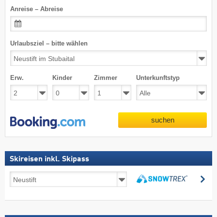
Anreise – Abreise
Urlaubsziel – bitte wählen
Erw.
Kinder
Zimmer
Unterkunftstyp
suchen
Skireisen inkl. Skipass
Skireisen
su
inkl.
suchen
Skipass