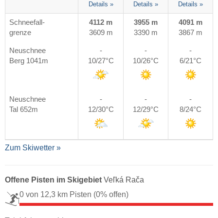
Details »
Details »
Details »
Schneefall-
4112 m
3955 m
4091 m
grenze
3609 m
3390 m
3867 m
Neuschnee
-
-
-
Berg 1041m
10/27°C
10/26°C
6/21°C
Neuschnee
-
-
-
Tal 652m
12/30°C
12/29°C
8/24°C
Zum Skiwetter »
Offene Pisten im Skigebiet
Veľká Rača
0 von 12,3 km Pisten
(0% offen)