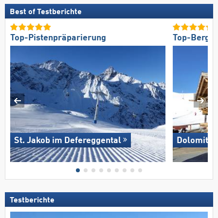
Best of Testberichte
Top-Pistenpräparierung
Top-Bergre
St. Jakob im Defereggental
Dolomites
Testberichte