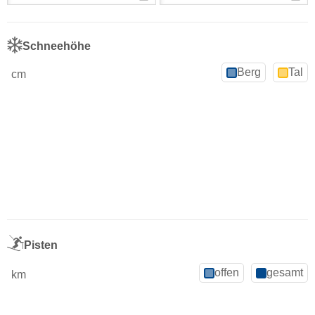
Schneehöhe
Berg
Tal
cm
Pisten
offen
gesamt
km