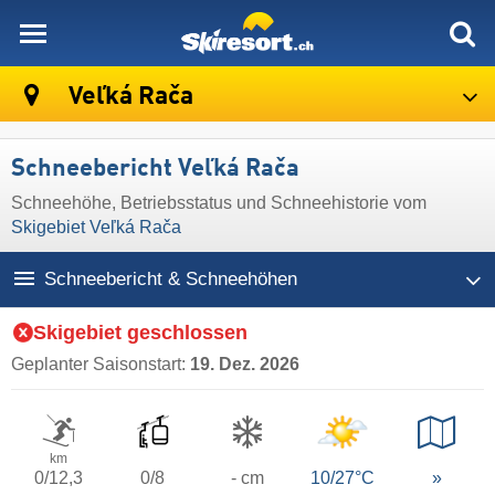
skiresort
Veľká Rača
Schneebericht Veľká Rača
Schneehöhe, Betriebsstatus und Schneehistorie vom
Skigebiet Veľká Rača
Schneebericht & Schneehöhen
Skigebiet geschlossen
Geplanter Saisonstart:
19. Dez. 2026
km
0/12,3
0/8
- cm
10/27°C
»