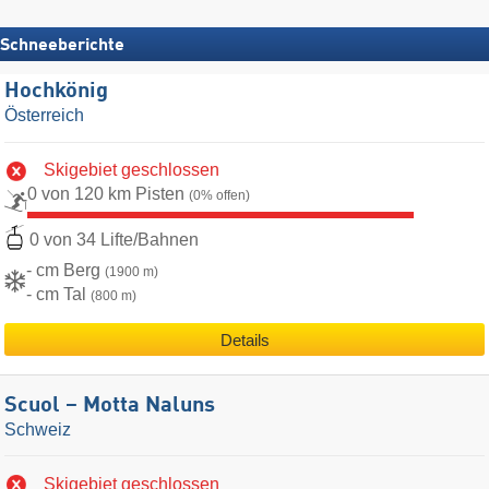
Schneeberichte
Hochkönig
Österreich
Skigebiet geschlossen
0 von 120 km Pisten
(0% offen)
0 von 34 Lifte/Bahnen
- cm Berg
(1900 m)
- cm Tal
(800 m)
Details
Scuol – Motta Naluns
Schweiz
Skigebiet geschlossen