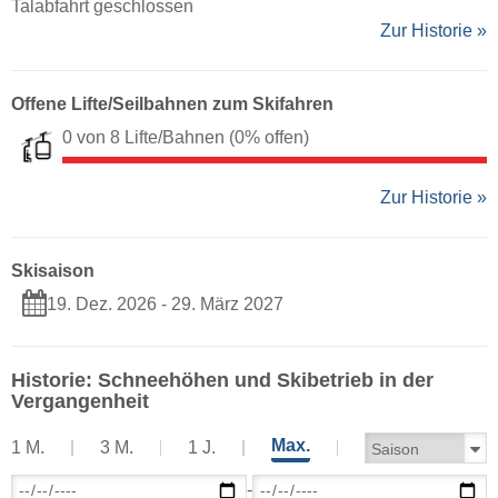
Talabfahrt geschlossen
Zur Historie »
Offene Lifte/Seilbahnen zum Skifahren
0 von 8 Lifte/Bahnen
(0% offen)
Zur Historie »
Skisaison
19. Dez. 2026 - 29. März 2027
Historie: Schneehöhen und Skibetrieb in der
Vergangenheit
Max.
1 M.
3 M.
1 J.
-