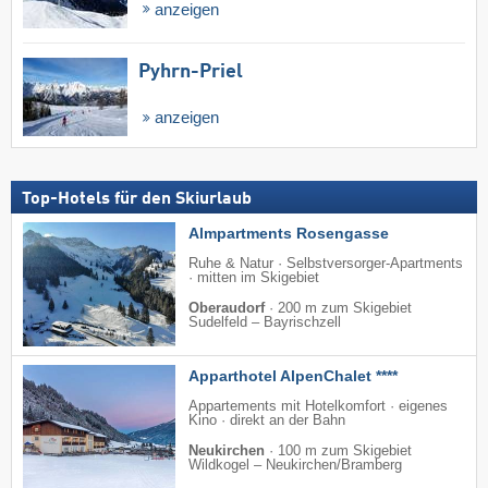
anzeigen
Pyhrn-Priel
anzeigen
Top-Hotels für den Skiurlaub
Almpartments Rosengasse
Ruhe & Natur · Selbstversorger-Apartments
· mitten im Skigebiet
Oberaudorf
·
200 m zum Skigebiet
Sudelfeld – Bayrischzell
Apparthotel AlpenChalet ****
Appartements mit Hotelkomfort · eigenes
Kino · direkt an der Bahn
Neukirchen
·
100 m zum Skigebiet
Wildkogel – Neukirchen/​Bramberg