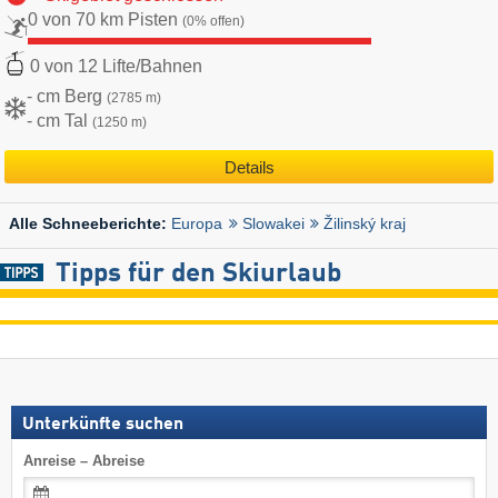
0 von 70 km Pisten
(0% offen)
0 von 12 Lifte/Bahnen
- cm Berg
(2785 m)
- cm Tal
(1250 m)
Details
Europa
Slowakei
Žilinský kraj
Alle Schneeberichte:
Tipps für den Skiurlaub
Unterkünfte suchen
Anreise – Abreise