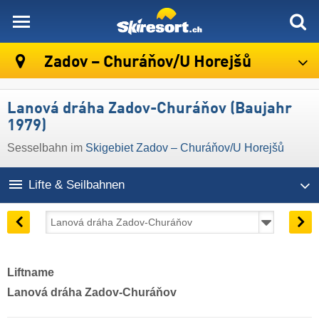
skiresort
Zadov – Churáňov/​U Horejšů
Lanová dráha Zadov-Churáňov (Baujahr
1979)
Sesselbahn im
Skigebiet Zadov – Churáňov/​U Horejšů
Lifte & Seilbahnen
Liftname
Lanová dráha Zadov-Churáňov