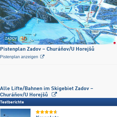
Pistenplan Zadov – Churáňov/​U Horejšů
Pistenplan anzeigen
Alle Lifte/Bahnen im Skigebiet Zadov –
Churáňov/​U Horejšů
Testberichte