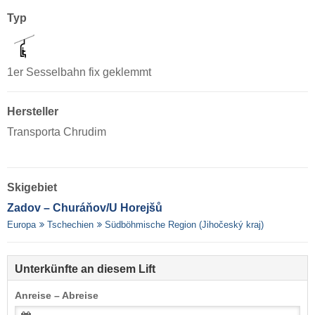
Typ
1er Sesselbahn fix geklemmt
Hersteller
Transporta Chrudim
Skigebiet
Zadov – Churáňov/​U Horejšů
Europa
Tschechien
Südböhmische Region (Jihočeský kraj)
Unterkünfte an diesem Lift
Anreise – Abreise