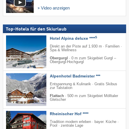
Video anzeigen
Top-Hotels für den Skiurlaub
S
Hotel Alpina deluxe ****
Direkt an der Piste auf 1.930 m · Familien ·
Spa & Wellness
Obergurgl
·
0 m zum Skigebiet Gurgl –
Obergurgl-Hochgurgl
Alpenhotel Badmeister ***
Entspannung & Kulinarik · Gratis Skibus
zur Talstation
Flattach
·
500 m zum Skigebiet Mölltaler
Gletscher
Rheinischer Hof ****
Tradition modern erleben · bayer. Küche ·
Pool · zentrale Lage