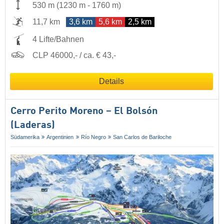
530 m
(
1230 m
-
1760 m
)
11,7 km
3,6 km
5,6 km
2,5 km
4 Lifte/Bahnen
CLP 46000,- / ca. € 43,-
Details
Cerro Perito Moreno – El Bolsón
(Laderas)
Südamerika
Argentinien
Río Negro
San Carlos de Bariloche