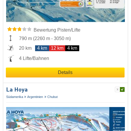
Bewertung Pisten/Lifte
790 m
(
2260 m
-
3050 m
)
20 km
4 km
12 km
4 km
4 Lifte/Bahnen
Details
La Hoya
Südamerika
Argentinien
Chubut