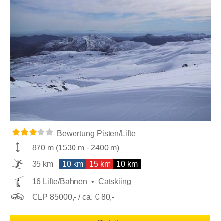
Bewertung Pisten/Lifte
870 m
(
1530 m
-
2400 m
)
35 km
10 km
15 km
10 km
16 Lifte/Bahnen
Catskiing
CLP 85000,- / ca. € 80,-