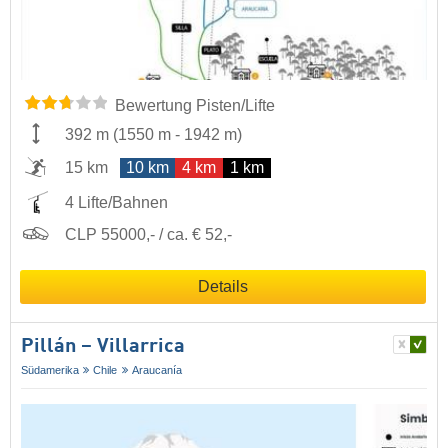
Bewertung Pisten/Lifte
392 m
(
1550 m
-
1942 m
)
15 km
10 km
4 km
1 km
4 Lifte/Bahnen
CLP 55000,- / ca. € 52,-
Details
Pillán – Villarrica
Südamerika
Chile
Araucanía