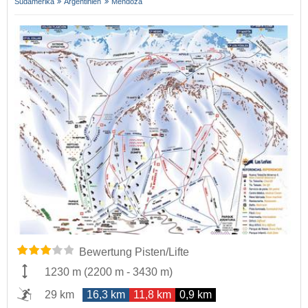
Südamerika
Argentinien
Mendoza
Bewertung Pisten/Lifte
1230 m
(
2200 m
-
3430 m
)
29 km
16,3 km
11,8 km
0,9 km