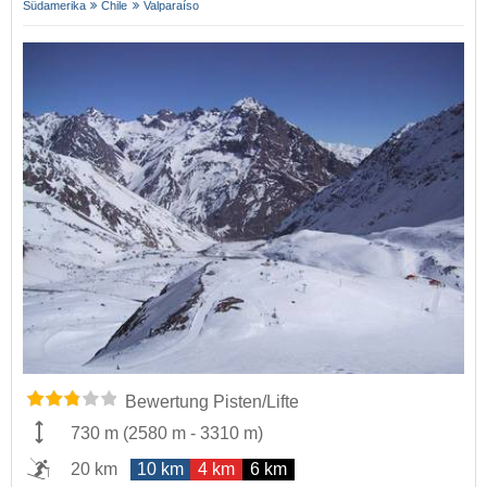
Südamerika
Chile
Valparaíso
Bewertung Pisten/Lifte
730 m
(
2580 m
-
3310 m
)
20 km
10 km
4 km
6 km