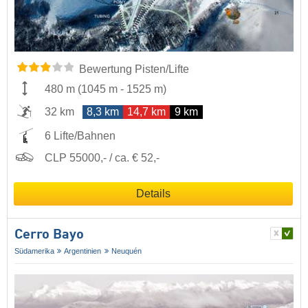
Bewertung Pisten/Lifte
480 m
(
1045 m
-
1525 m
)
32 km
8,3 km
14,7 km
9 km
6 Lifte/Bahnen
CLP 55000,- / ca. € 52,-
Details
Cerro Bayo
Südamerika
Argentinien
Neuquén