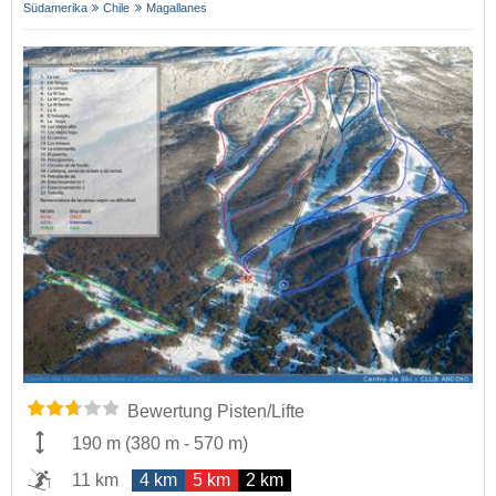
Südamerika
Chile
Magallanes
Bewertung Pisten/Lifte
190 m
(
380 m
-
570 m
)
11 km
4 km
5 km
2 km