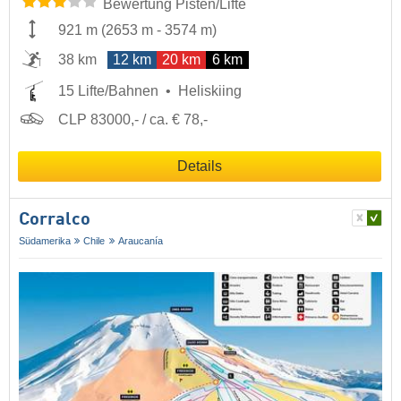
Bewertung Pisten/Lifte
921 m
(
2653 m
-
3574 m
)
38 km
12 km
20 km
6 km
15 Lifte/Bahnen
Heliskiing
CLP 83000,- / ca. € 78,-
Details
Corralco
Südamerika
Chile
Araucanía