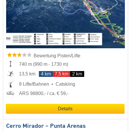
Bewertung Pisten/Lifte
740 m
(
990 m
-
1730 m
)
13,5 km
4 km
7,5 km
2 km
9 Lifte/Bahnen
Catskiing
ARS 98800,- / ca. € 59,-
Details
Cerro Mirador – Punta Arenas