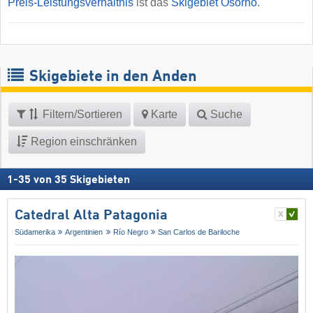
Preis-Leistungsverhältnis
ist das
Skigebiet Osorno
.
Skigebiete in den Anden
Filtern/Sortieren
Karte
Suche
Region einschränken
1
-
35
von
35
Skigebieten
Catedral Alta Patagonia
Südamerika
Argentinien
Río Negro
San Carlos de Bariloche