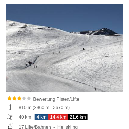
Bewertung Pisten/Lifte
810 m
(
2860 m
-
3670 m
)
40 km
4 km
14,4 km
21,6 km
17 Lifte/Bahnen
Heliskiing