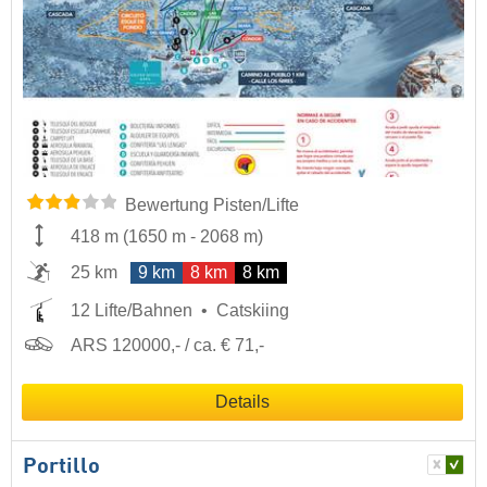
Bewertung Pisten/Lifte
418 m
(
1650 m
-
2068 m
)
25 km
9 km
8 km
8 km
12 Lifte/Bahnen
Catskiing
ARS 120000,- / ca. € 71,-
Details
Portillo