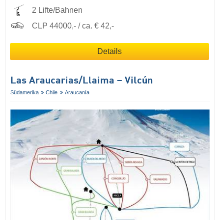
2 Lifte/Bahnen
CLP 44000,- / ca. € 42,-
Details
Las Araucarias/​Llaima – Vilcún
Südamerika
Chile
Araucanía