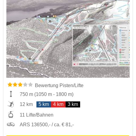
Bewertung Pisten/Lifte
750 m
(
1050 m
-
1800 m
)
12 km
5 km
4 km
3 km
11 Lifte/Bahnen
ARS 136500,- / ca. € 81,-