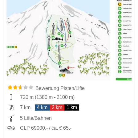
Bewertung Pisten/Lifte
720 m
(
1380 m
-
2100 m
)
7 km
4 km
2 km
1 km
5 Lifte/Bahnen
CLP 69000,- / ca. € 65,-