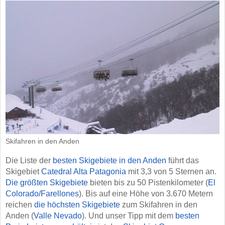
Skifahren in den Anden
Die Liste der
besten Skigebiete in den Anden
führt das
Skigebiet
Catedral Alta Patagonia
mit 3,3 von 5 Sternen an.
Die größten Skigebiete
bieten bis zu 50 Pistenkilometer (
El
Colorado/​Farellones
). Bis auf eine Höhe von 3.670 Metern
reichen
die höchsten Skigebiete
zum Skifahren in den
Anden (
Valle Nevado
). Und unser Tipp mit dem
besten