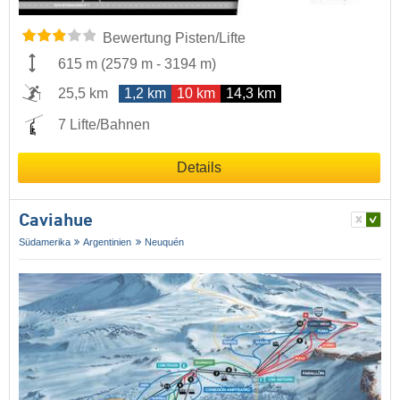
Bewertung Pisten/Lifte
615 m
(
2579 m
-
3194 m
)
25,5 km
1,2 km
10 km
14,3 km
7 Lifte/Bahnen
Details
Caviahue
Südamerika
Argentinien
Neuquén