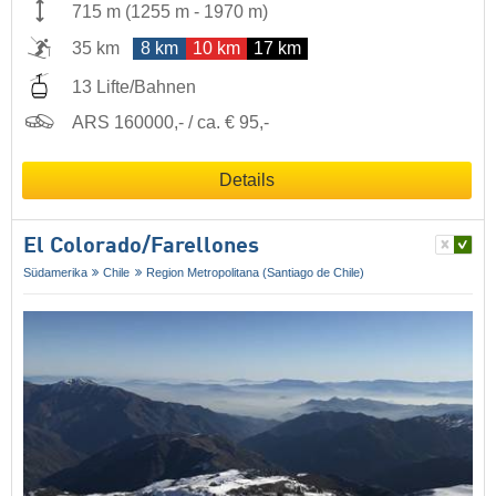
715 m
(
1255 m
-
1970 m
)
35 km
8 km
10 km
17 km
13 Lifte/Bahnen
ARS 160000,- / ca. € 95,-
Details
El Colorado/​Farellones
Südamerika
Chile
Region Metropolitana (Santiago de Chile)