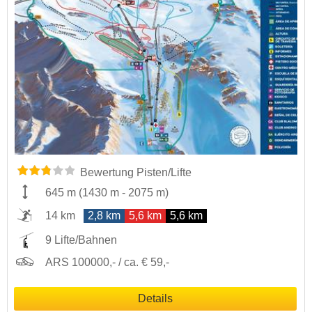
Bewertung Pisten/Lifte
645 m
(
1430 m
-
2075 m
)
14 km
2,8 km
5,6 km
5,6 km
9 Lifte/Bahnen
ARS 100000,- / ca. € 59,-
Details