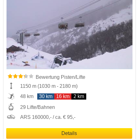
Bewertung Pisten/Lifte
1150 m
(
1030 m
-
2180 m
)
48 km
30 km
16 km
2 km
29 Lifte/Bahnen
ARS 160000,- / ca. € 95,-
Details