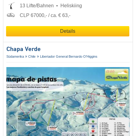
13 Lifte/Bahnen
Heliskiing
CLP 67000,- / ca. € 63,-
Details
Chapa Verde
Südamerika
Chile
Libertador General Bernardo O’Higgins