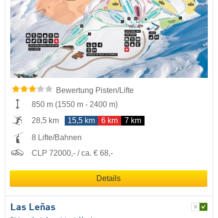
Bewertung Pisten/Lifte
850 m
(
1550 m
-
2400 m
)
28,5 km
15,5 km
6 km
7 km
8 Lifte/Bahnen
CLP 72000,- / ca. € 68,-
Details
Las Leñas