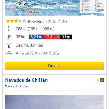
Bewertung Pisten/Lifte
763 m
(
195 m
-
958 m
)
35 km
8,2 km
17,8 km
9 km
14 Lifte/Bahnen
ARS 146700,- / ca. € 87,-
Details
Nevados de Chillán
Südamerika
Chile