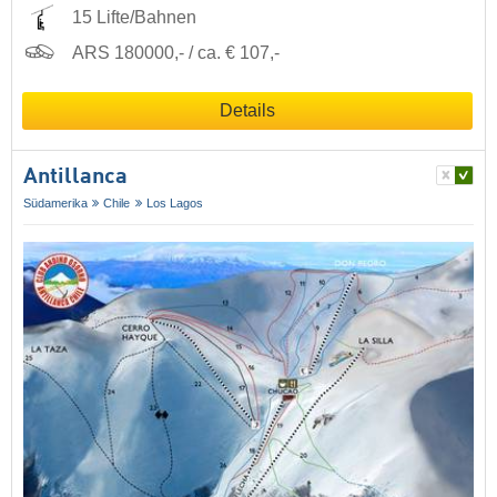
15 Lifte/Bahnen
ARS 180000,- / ca. € 107,-
Details
Antillanca
Südamerika
Chile
Los Lagos