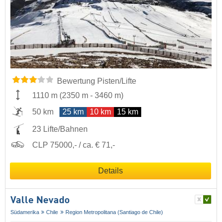
Bewertung Pisten/Lifte
1110 m
(
2350 m
-
3460 m
)
50 km
25 km
10 km
15 km
23 Lifte/Bahnen
CLP 75000,- / ca. € 71,-
Details
Valle Nevado
Südamerika
Chile
Region Metropolitana (Santiago de Chile)