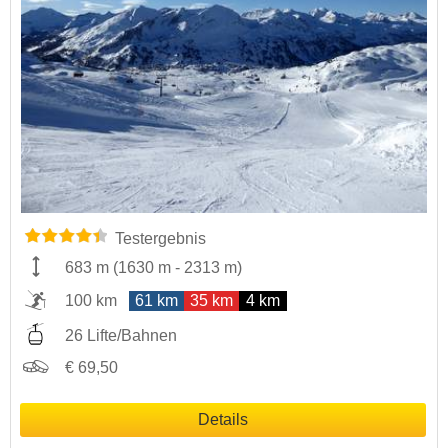
Testergebnis
683 m
(
1630 m
-
2313 m
)
100 km
61 km
35 km
4 km
26 Lifte/Bahnen
€ 69,50
Details