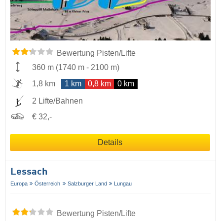
Bewertung Pisten/Lifte
360 m
(
1740 m
-
2100 m
)
1,8 km
1 km
0,8 km
0 km
2 Lifte/Bahnen
€ 32,-
Details
Lessach
Europa
Österreich
Salzburger Land
Lungau
Bewertung Pisten/Lifte