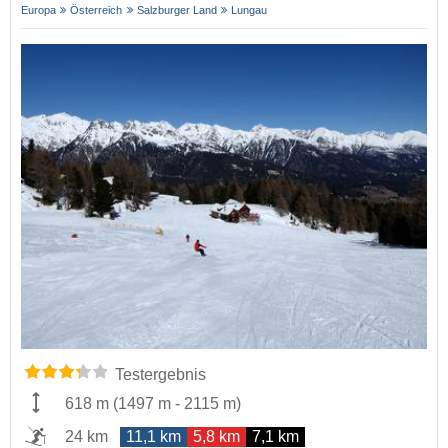
Europa
Österreich
Salzburger Land
Lungau
Testergebnis
618 m
(
1497 m
-
2115 m
)
24 km
11,1 km
5,8 km
7,1 km