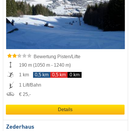
Bewertung Pisten/Lifte
190 m
(
1050 m
-
1240 m
)
1 km
0,5 km
0,5 km
0 km
1 Lift/Bahn
€ 25,-
Details
Zederhaus