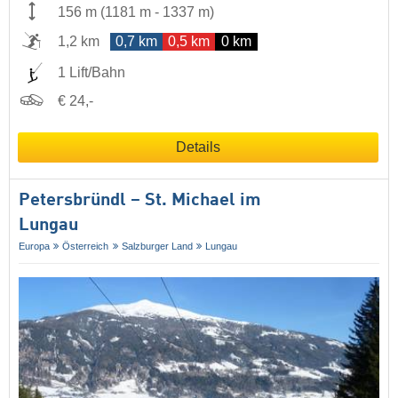
156 m
(
1181 m
-
1337 m
)
1,2 km
0,7 km
0,5 km
0 km
1 Lift/Bahn
€ 24,-
Details
Petersbründl – St. Michael im
Lungau
Europa
Österreich
Salzburger Land
Lungau