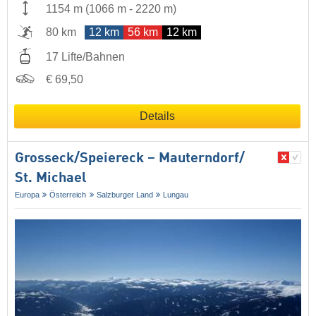
1154 m
(
1066 m
-
2220 m
)
80 km
12 km
56 km
12 km
17 Lifte/Bahnen
€ 69,50
Details
Grosseck/​Speiereck – Mauterndorf/​
St. Michael
Europa
Österreich
Salzburger Land
Lungau