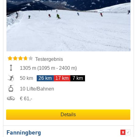
Testergebnis
1305 m
(
1095 m
-
2400 m
)
50 km
26 km
17 km
7 km
10 Lifte/Bahnen
€ 61,-
Details
Fanningberg