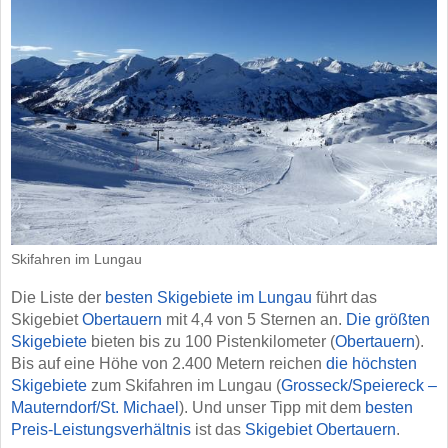
Skifahren im Lungau
Die Liste der
besten Skigebiete im Lungau
führt das
Skigebiet
Obertauern
mit 4,4 von 5 Sternen an.
Die größten
Skigebiete
bieten bis zu 100 Pistenkilometer (
Obertauern
).
Bis auf eine Höhe von 2.400 Metern reichen
die höchsten
Skigebiete
zum Skifahren im Lungau (
Grosseck/​Speiereck –
Mauterndorf/​St. Michael
). Und unser Tipp mit dem
besten
Preis-Leistungsverhältnis
ist das
Skigebiet Obertauern
.