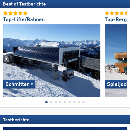
Best of Testberichte
Top-Lifte/Bahnen
Top-Bergr
Schmitten
Spieljoch
Testberichte