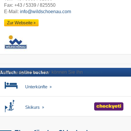
Fax: +43 / 5339 / 825550
E-Mail:
info@wildschoenau.com
Zur Webseite
Fehler aufgefallen? Hier können Sie ihn
melden
Auffach: online buchen
Unterkünfte
Skikurs