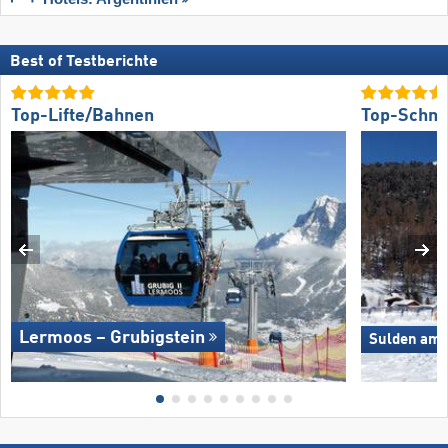
Best of Testberichte
Top-Lifte/Bahnen
Top-Schne
Lermoos – Grubigstein
Sulden am O