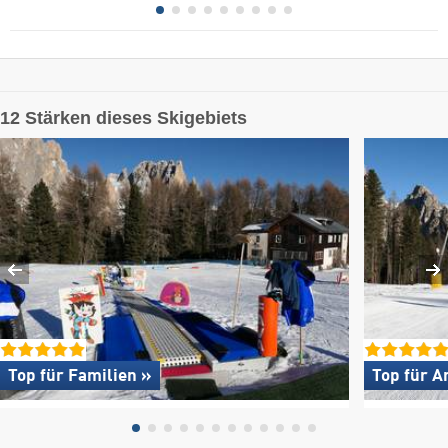
12 Stärken dieses Skigebiets
Top für Familien »
Top für A