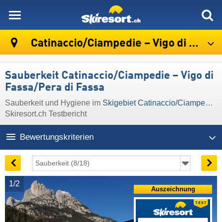
skiresort
Catinaccio/​Ciampedie – Vigo di Fassa/​Pera di Fassa
Sauberkeit Catinaccio/​Ciampedie – Vigo di
Fassa/​Pera di Fassa
Sauberkeit und Hygiene im
Skigebiet Catinaccio/​Ciampedie – Vigo di Fassa/​Pera di Fassa
Skiresort.ch Testbericht
Bewertungskriterien
1/2
Auszeichnung