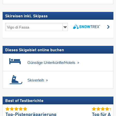
Skireisen inkl. Skipass
Skireisen
su
inkl.
suchen
Skipass
Dieses Skigebiet online buchen
Günstige Unterkünfte/Hotels
Skiverleih
Best of Testberichte
Top-Pistenpräparierung
Top für An