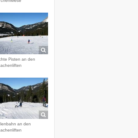
chenwiese
chte Pisten an den
achenliften
lenbahn an den
achenliften