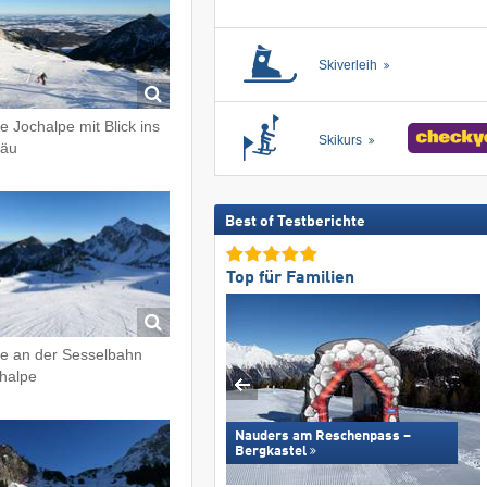
Skiverleih
te Jochalpe mit Blick ins
Skikurs
gäu
Best of Testberichte
Top für Familien
te an der Sesselbahn
halpe
Nauders am Reschenpass –
Bergkastel