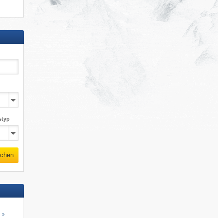
styp
chen
s