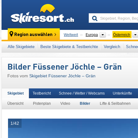
skiresort
Kontinente
Region auswählen
Weltweit
Europa
Österreich
Dieses Skigebiet liegt auch in:
Außerfern
,
Al
Alle Skigebiete
Beste Skigebiete & Testberichte
Vergleich
Schnee
Österreichische Alpen
,
Ostalpen
,
Alpen
,
We
Bilder Füssener Jöchle – Grän
Fotos vom
Skigebiet Füssener Jöchle – Grän
Skigebiet
Testbericht
Schnee / Wetter / Webcams
Unterkünfte
Übersicht
Pistenplan
Video
Bilder
Lifte & Seilbahnen
1/42