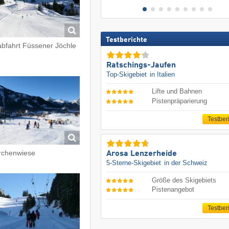
Testberichte
abfahrt Füssener Jöchle
Ratschings-Jaufen
Top-Skigebiet
in Italien
Lifte und Bahnen
Pistenpräparierung
Testber
chenwiese
Arosa Lenzerheide
5-Sterne-Skigebiet
in der Schweiz
Größe des Skigebiets
Pistenangebot
Testber