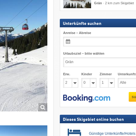
Grän
·
2 km zum Skigebiet
Unterkünfte suchen
Anreise – Abreise
Urlaubsziel – bitte wählen
Erw.
Kinder
Zimmer
Unterkunft
su
Dieses Skigebiet online buchen
Günstige Unterkünfte/Hotel