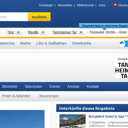
Testsieger
Newsletter
Weltrekorde
Jobs
Deuts
Skigebiet,
suchen
Region,
Skigebiet liegt in mehreren Regio
Begriffe
…
Länder
Bundesländer
Bezirke/Städte
Tourismusregionen
Tirol
Reutte
Tannheimer Tal
Füssener Jöchle – Grän
lgäuer Alpen
,
Snow Card Tirol
,
Tiroler Alpen
,
Nördliche Ostalpen
,
Westösterreich
,
berichte
Wetter
Lifte & Seilbahnen
Unterkünfte
steuropa
,
Mitteleuropa
,
Europäische Union
Tipps
für
den
Skiur
Skiverleih
Skischulen
Events
Anreise
Kontakt
Pisten & Abfahrten
Neuerungen
Unterkünfte dieses Skigebiets
Bergblick Hotel & Spa **
3 Skigebiete · Loipenparadie
ZeitGenuss · WellnessGen