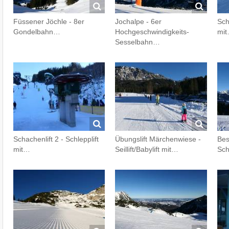
Füssener Jöchle - 8er
Jochalpe - 6er
Sch
Gondelbahn…
Hochgeschwindigkeits-
mi
Sesselbahn…
Schachenlift 2 - Schlepplift
Übungslift Märchenwiese -
Bes
mit…
Seillift/Babylift mit…
Sch