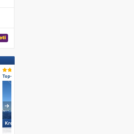
Top-Lifte/Bahnen
Top-Skigebietsgröße
Kronplatz
Mayrhofen (Mountopolis)