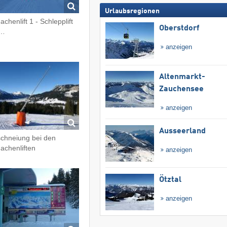
Urlaubsregionen
achenlift 1 - Schlepplift
Oberstdorf
t…
anzeigen
Altenmarkt-
Zauchensee
anzeigen
Ausseerland
chneiung bei den
achenliften
anzeigen
Ötztal
anzeigen