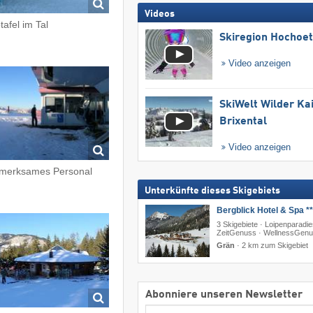
Videos
tafel im Tal
Skiregion Hochoe
Video anzeigen
SkiWelt Wilder Ka
Brixental
Video anzeigen
merksames Personal
Unterkünfte dieses Skigebiets
Bergblick Hotel & Spa **
3 Skigebiete · Loipenparadie
ZeitGenuss · WellnessGen
Grän
·
2 km zum Skigebiet
Abonniere unseren Newsletter