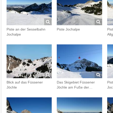
Piste an der Sesselbahn
Piste Jochalpe
Pis
Jochalpe
All
Blick auf das Füssener
Das Skigebiet Füssener
Pis
Jöchle
Jöchle am Fuße der…
Joc