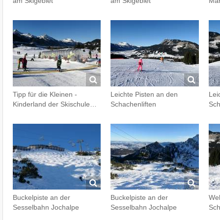
am Skigebiet
am Skigebiet
Mär
Tipp für die Kleinen -
Leichte Pisten an den
Lei
Kinderland der Skischule…
Schachenliften
Sch
Buckelpiste an der
Buckelpiste an der
Wel
Sesselbahn Jochalpe
Sesselbahn Jochalpe
Sch