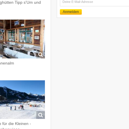
E-
ghütten Tipp s'Um und
Mail
Anmelden
nnenalm
p für die Kleinen -