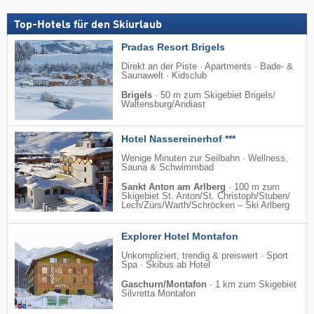
Top-Hotels für den Skiurlaub
Pradas Resort Brigels
Direkt an der Piste · Apartments · Bade- &
Saunawelt · Kidsclub
Brigels
·
50 m zum Skigebiet Brigels/​
Waltensburg/​Andiast
Hotel Nassereinerhof ***
Wenige Minuten zur Seilbahn · Wellness,
Sauna & Schwimmbad
Sankt Anton am Arlberg
·
100 m zum
Skigebiet St. Anton/​St. Christoph/​Stuben/​
Lech/​Zürs/​Warth/​Schröcken – Ski Arlberg
Explorer Hotel Montafon
Unkompliziert, trendig & preiswert · Sport
Spa · Skibus ab Hotel
Gaschurn/Montafon
·
1 km zum Skigebiet
Silvretta Montafon