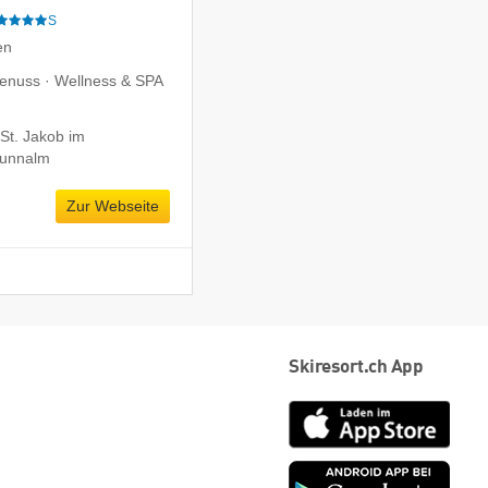
S
en
 Genuss · Wellness & SPA
St. Jakob im
runnalm
Zur Webseite
Skiresort.ch App
App
Store
Goog