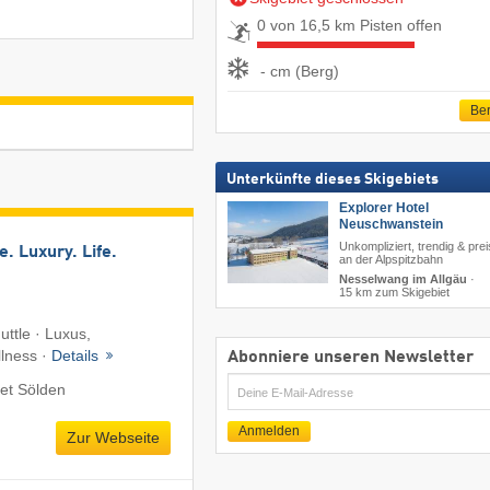
0 von 16,5 km Pisten offen
- cm (Berg)
Ber
Unterkünfte dieses Skigebiets
Explorer Hotel
Neuschwanstein
Unkompliziert, trendig & prei
e. Luxury. Life.
an der Alpspitzbahn
Nesselwang im Allgäu
·
15 km zum Skigebiet
uttle · Luxus,
lness ·
Details
Abonniere unseren Newsletter
et Sölden
E-
Mail
Anmelden
Zur Webseite