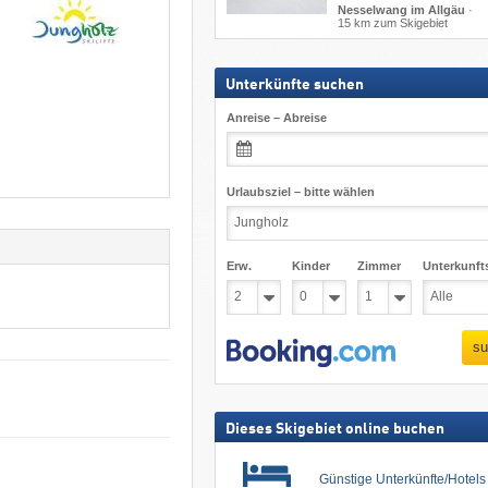
Nesselwang im Allgäu
·
15 km zum Skigebiet
Unterkünfte suchen
Anreise – Abreise
Urlaubsziel – bitte wählen
Erw.
Kinder
Zimmer
Unterkunft
su
Dieses Skigebiet online buchen
Günstige Unterkünfte/Hotel