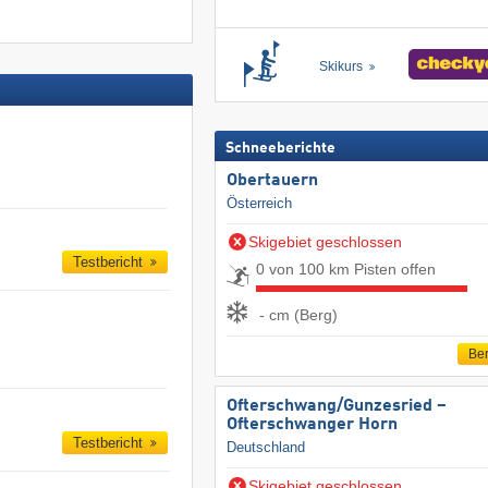
Skikurs
Schneeberichte
Obertauern
Österreich
Skigebiet geschlossen
Testbericht
0 von 100 km Pisten offen
- cm (Berg)
Ber
Ofterschwang/​Gunzesried –
Ofterschwanger Horn
Testbericht
Deutschland
Skigebiet geschlossen