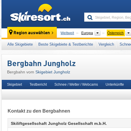
skiresort
Kontinente
Region auswählen
Weltweit
Europa
Österreich
Dieses Skigebiet liegt auch in:
Außerfern
,
Al
Alle Skigebiete
Beste Skigebiete & Testberichte
Vergleich
Schnee
Westeuropa
,
Mitteleuropa
,
Europäische Uni
Bergbahn Jungholz
Bergbahn vom
Skigebiet Jungholz
Skigebiet
Testbericht
Schnee / Wetter / Webcams
Unterkünfte
Kontakt zu den Bergbahnen
Skiliftgesellschaft Jungholz Gesellschaft m.b.H.