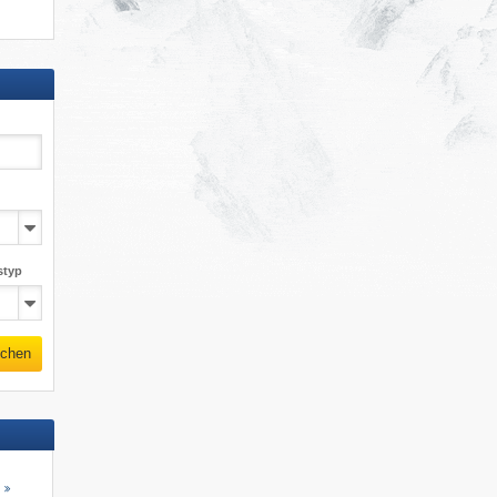
styp
chen
s