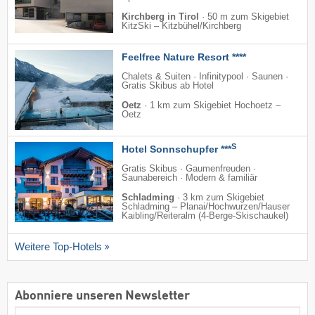
Kirchberg in Tirol
·
50 m zum Skigebiet
KitzSki – Kitzbühel/​Kirchberg
Feelfree Nature Resort ****
Chalets & Suiten · Infinitypool · Saunen ·
Gratis Skibus ab Hotel
Oetz
·
1 km zum Skigebiet Hochoetz –
Oetz
S
Hotel Sonnschupfer ***
Gratis Skibus · Gaumenfreuden ·
Saunabereich · Modern & familiär
Schladming
·
3 km zum Skigebiet
Schladming – Planai/​Hochwurzen/​Hauser
Kaibling/​Reiteralm (4-Berge-Skischaukel)
Weitere Top-Hotels
Abonniere unseren Newsletter