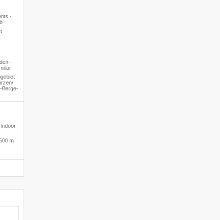
ents ·
b
t
den ·
iliär
gebiet
rzen/​
4-Berge-
 Indoor
600 m