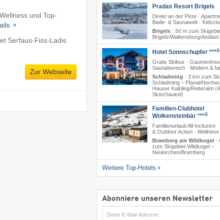
Pradas Resort Brigels
 Wellness und Top-
Direkt an der Piste · Apartm
Bade- & Saunawelt · Kidsclu
ails
Brigels
·
50 m zum Skigebie
Brigels/​Waltensburg/​Andiast
et Serfaus-Fiss-Ladis
S
Hotel Sonnschupfer ***
Gratis Skibus · Gaumenfreu
Saunabereich · Modern & fam
Zur Webseite
Schladming
·
3 km zum Ski
Schladming – Planai/​Hochwu
Hauser Kaibling/​Reiteralm (
Skischaukel)
Familien-Clubhotel
S
Wolkensteinbär ***
Familienurlaub All Inclusive ·
& Outdoor Action · Wellness
Bramberg am Wildkogel
·
zum Skigebiet Wildkogel –
Neukirchen/​Bramberg
Weitere Top-Hotels
Abonniere unseren Newsletter
E-