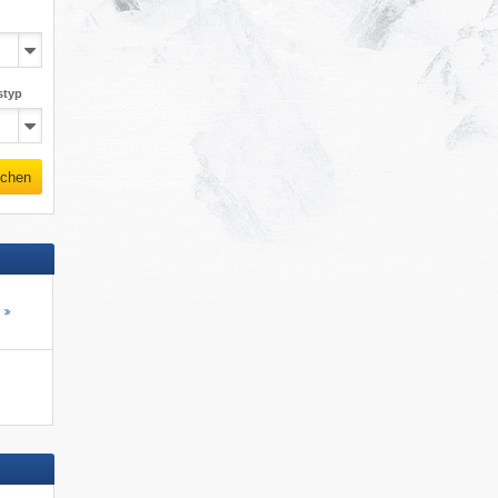
styp
chen
s