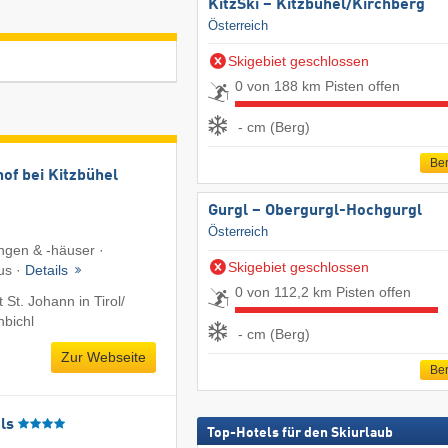
KitzSki – Kitzbühel/​Kirchberg
Österreich
Skigebiet geschlossen
0 von 188 km Pisten offen
- cm (Berg)
Ber
of bei Kitzbühel
Gurgl – Obergurgl-Hochgurgl
Österreich
gen & -häuser ·
Skigebiet geschlossen
us ·
Details
0 von 112,2 km Pisten offen
St. Johann in Tirol/​
hbichl
- cm (Berg)
Zur Webseite
Ber
ls
Top-Hotels für den Skiurlaub