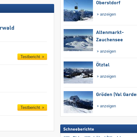
Oberstdorf
anzeigen
hrwald
Altenmarkt-
Zauchensee
anzeigen
Testbericht
Ötztal
anzeigen
Gröden (Val Garde
anzeigen
Testbericht
Schneeberichte