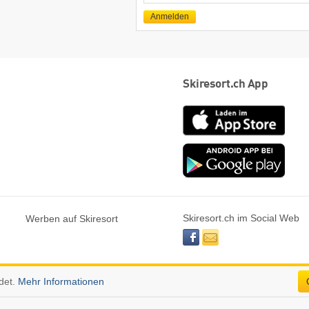
Mail
Anmelden
Skiresort.ch App
App
Store
Goog
play
Skiresort.ch im Social Web
Werben auf Skiresort
facebook
newsletter
det.
Mehr Informationen