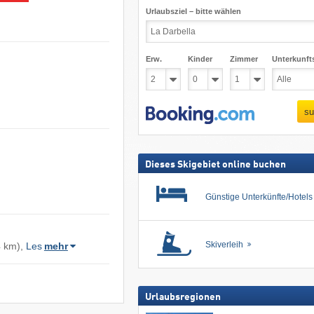
Urlaubsziel – bitte wählen
Erw.
Kinder
Zimmer
Unterkunft
su
Dieses Skigebiet online buchen
Günstige Unterkünfte/Hotel
Skiverleih
4 km),
Les
mehr
Urlaubsregionen