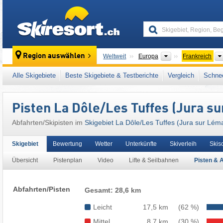
skiresort
Kontinente
Region auswählen
Weltweit
Europa
Frankreich
Kontinente
L
Weltweit
Europa
Schweiz
Alle Skigebiete
Beste Skigebiete & Testberichte
Vergleich
Schnee
Dieses Skigebiet liegt auch in:
Jura (Départ
Französische Schweiz (Romandie)
,
Magic P
Pisten La Dôle/​Les Tuffes (Jura s
Abfahrten/Skipisten im
Skigebiet La Dôle/​Les Tuffes (Jura sur Lém
Skigebiet
Bewertung
Wetter
Unterkünfte
Skiverleih
Skis
Übersicht
Pistenplan
Video
Lifte & Seilbahnen
Pisten & 
Abfahrten/Pisten
Gesamt: 28,6 km
Leicht
17,5 km
(62 %)
Mittel
8,7 km
(30 %)